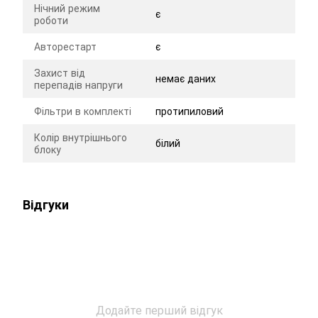
Нічний режим
є
роботи
Авторестарт
є
Захист від
немає даних
перепадів напруги
Фільтри в комплекті
протипиловий
Колір внутрішнього
білий
блоку
Відгуки
Додайте перший відгук