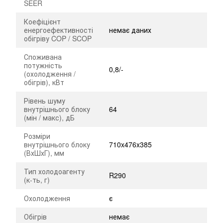
SEER
Коефіцієнт
енергоефективності
немає даних
обігріву COP / SCOP
Споживана
потужність
0,8/-
(охолодження /
обігрів), кВт
Рівень шуму
внутрішнього блоку
64
(мін / макс), дБ
Розміри
внутрішнього блоку
710x476x385
(ВхШхГ), мм
Тип холодоагенту
R290
(к-ть, г)
Охолодження
є
Обігрів
немає