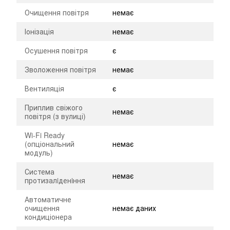
Очищення повітря
немає
Іонізація
немає
Осушення повітря
є
Зволоження повітря
немає
Вентиляція
є
Приплив свіжого
немає
повітря (з вулиці)
Wi-Fi Ready
(опціональний
немає
модуль)
Система
немає
протизалiденiння
Автоматичне
очищення
немає даних
кондиціонера