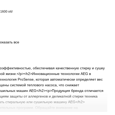
1600 об/
оказать все
эффективностью, обеспечивая качественную стирку и сушку
вной жизни.</p><h2>Инновационные технологии AEG в
хнология ProSense, которая автоматически определяет вес
щены системой теплового насоса, что снижает
сушильных машин AEG</h2><p>Продукция бренда отличается
циям защиты от аллергенов и деликатной стирки техника
рать стиральную или сушильную машину AEG</h2>
лнительных программ. Обращайте внимание на
ии.</p><ul><li>Выбор модели с нужной вместимостью