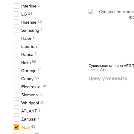
1
Interline
24
LG
13
Hisense
9
Samsung
3
Haier
1
Liberton
2
Hansa
56
Beko
Сушильная машина AEG TR
21
насос, A++
Gorenje
Цену уточняйте
66
Candy
149
Electrolux
11
Siemens
26
Whirlpool
1
ATLANT
7
Zanussi
42
AEG