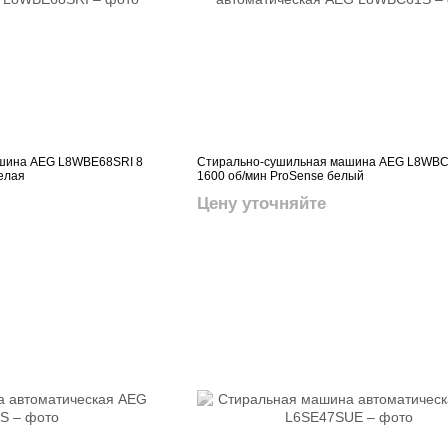
шина AEG L8WBE68SRI 8
Стирально-сушильная машина AEG L8WBC6
белая
1600 об/мин ProSense белый
Цену уточняйте