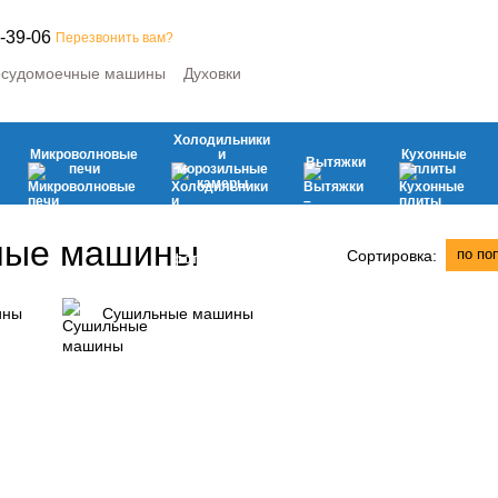
-39-06
Перезвонить вам?
судомоечные машины
Духовки
е машины
Микроволновые печи
ьные камеры
Вытяжки
Кухонные плиты
Климатическая
Холодильники
вая техника
Микроволновые
и
Кухонные
Вытяжки
печи
морозильные
плиты
камеры
ные машины
по по
Сортировка:
ины
Сушильные машины