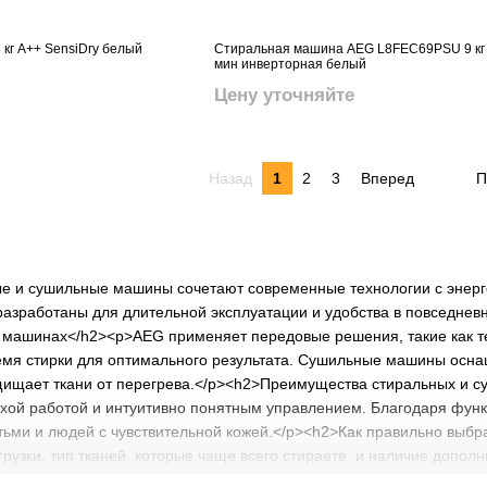
кг A++ SensiDry белый
Стиральная машина AEG L8FEC69PSU 9 кг 
мин инверторная белый
Цену уточняйте
Назад
1
2
3
Вперед
П
е и сушильные машины сочетают современные технологии с энерго
разработаны для длительной эксплуатации и удобства в повседне
 машинах</h2><p>AEG применяет передовые решения, такие как те
ремя стирки для оптимального результата. Сушильные машины осна
щищает ткани от перегрева.</p><h2>Преимущества стиральных и 
хой работой и интуитивно понятным управлением. Благодаря функ
етьми и людей с чувствительной кожей.</p><h2>Как правильно выб
рузки, тип тканей, которые чаще всего стираете, и наличие допо
овень шума, особенно если техника расположена в жилом помещен