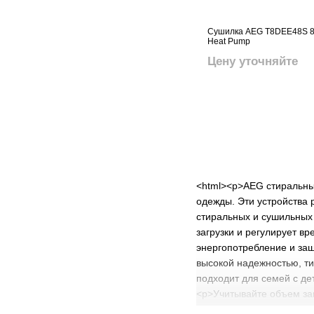
Сушилка AEG T8DEE48S 8 
Heat Pump
Цену уточняйте
<html><p>AEG стиральны
одежды. Эти устройства 
стиральных и сушильных
загрузки и регулирует в
энергопотребление и за
высокой надежностью, ти
подходит для семей с д
<p>Учитывайте объем заг
энергопотребление и ур