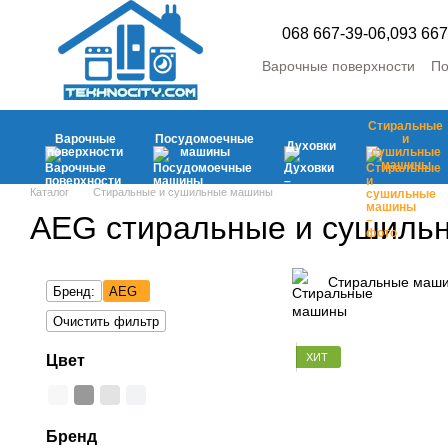
Перейти к основному контенту
068 667-39-06,
093 667
Варочные поверхности
По
Стиральные и сушильны
Холодильники и морозил
Стиральные
Аксесуары
Мелкая быто
Варочные
Посудомоечные
и
Духовки
поверхности
машины
сушильные
машины
Каталог
Стиральные и сушильные машины
AEG стиральные и сушиль
Стиральные маш
Бренд:
AEG
Очистить фильтр
ХИТ
Цвет
Бренд