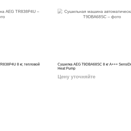
838P4U 8 кг, тепловой
Сушилка AEG T9DBA68SC 8 кг A+++ SensiD
Heat Pump
Цену уточняйте