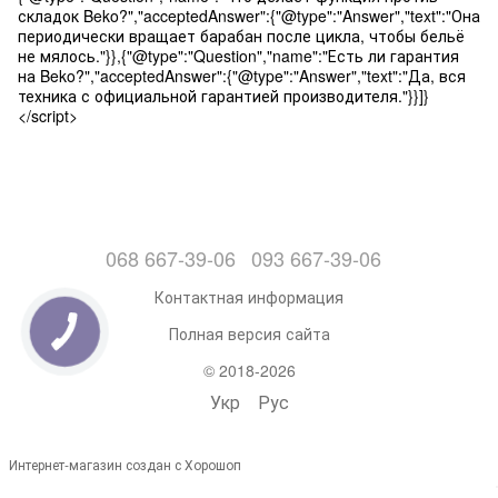
складок Beko?","acceptedAnswer":{"@type":"Answer","text":"Она
периодически вращает барабан после цикла, чтобы бельё
не мялось."}},{"@type":"Question","name":"Есть ли гарантия
на Beko?","acceptedAnswer":{"@type":"Answer","text":"Да, вся
техника с официальной гарантией производителя."}}]}
</script>
068 667-39-06
093 667-39-06
Контактная информация
Полная версия сайта
© 2018-2026
Укр
Рус
Интернет-магазин создан с Хорошоп