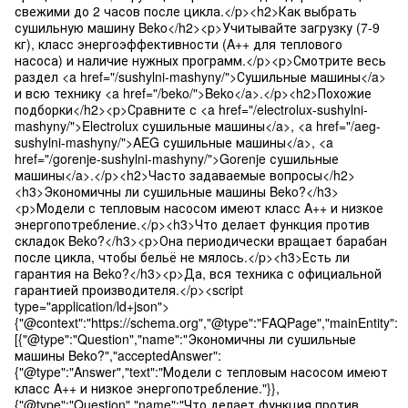
свежими до 2 часов после цикла.</p><h2>Как выбрать
сушильную машину Beko</h2><p>Учитывайте загрузку (7-9
кг), класс энергоэффективности (A++ для теплового
насоса) и наличие нужных программ.</p><p>Смотрите весь
раздел <a href="/sushylni-mashyny/">Сушильные машины</a>
и всю технику <a href="/beko/">Beko</a>.</p><h2>Похожие
подборки</h2><p>Сравните с <a href="/electrolux-sushylni-
mashyny/">Electrolux сушильные машины</a>, <a href="/aeg-
sushylni-mashyny/">AEG сушильные машины</a>, <a
href="/gorenje-sushylni-mashyny/">Gorenje сушильные
машины</a>.</p><h2>Часто задаваемые вопросы</h2>
<h3>Экономичны ли сушильные машины Beko?</h3>
<p>Модели с тепловым насосом имеют класс A++ и низкое
энергопотребление.</p><h3>Что делает функция против
складок Beko?</h3><p>Она периодически вращает барабан
после цикла, чтобы бельё не мялось.</p><h3>Есть ли
гарантия на Beko?</h3><p>Да, вся техника с официальной
гарантией производителя.</p><script
type="application/ld+json">
{"@context":"https://schema.org","@type":"FAQPage","mainEntity":
[{"@type":"Question","name":"Экономичны ли сушильные
машины Beko?","acceptedAnswer":
{"@type":"Answer","text":"Модели с тепловым насосом имеют
класс A++ и низкое энергопотребление."}},
{"@type":"Question","name":"Что делает функция против