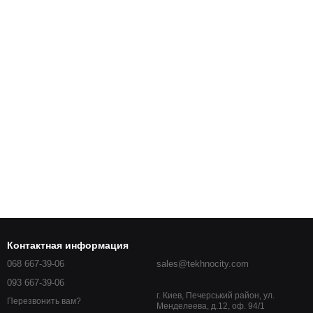
Контактная информация
068 667-39-06
sales@tekhnocity.com
093 667-39-06
г. Киев, Печерський район, ул.
Перезвонить вам?
Менделеева, д.12, оф. 94/1