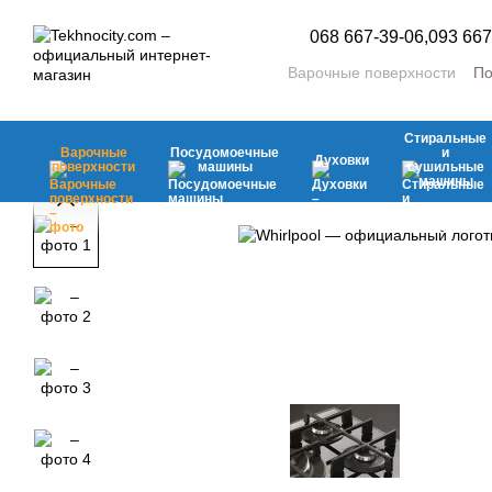
Перейти к основному контенту
068 667-39-06,
093 667
Варочные поверхности
По
Стиральные и сушильны
Холодильники и морозил
Стиральные
Аксесуары
Мелкая быто
Варочные
Посудомоечные
и
Духовки
поверхности
машины
сушильные
машины