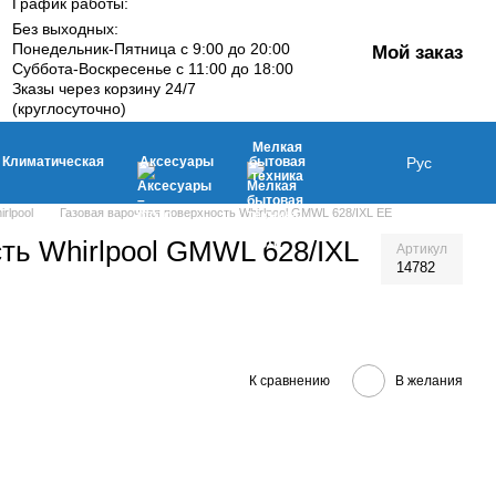
График работы:
Без выходных:
Понедельник-Пятница с 9:00 до 20:00
Мой заказ
Суббота-Воскресенье с 11:00 до 18:00
Зказы через корзину 24/7
(круглосуточно)
Мелкая
Климатическая
Аксесуары
бытовая
Рус
техника
rlpool
Газовая варочная поверхность Whirlpool GMWL 628/IXL EE
ть Whirlpool GMWL 628/IXL
Артикул
14782
К сравнению
В желания