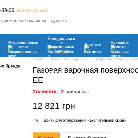
-39-06
Перезвонить вам?
судомоечные машины
Духовки
е машины
Микроволновые печи
ьные камеры
Вытяжки
Кухонные плиты
Климатическая
Холодильники
вая техника
Микроволновые
и
Кухонные
Вытяжки
печи
морозильные
плиты
камеры
Каталог
Варочные поверхности
Варочные поверхности Whi
Газовая варочная поверхнос
EE
Уточняйте
Оставить отзыв
12 821 грн
Войти
для отображения накопительной скидки
%