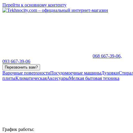
Перейти к основному контенту
068 667-39-06,
093 667-39-06
Перезвонить вам?
Варочные поверхности
Посудомоечные машины
Духовки
Стира
плиты
Климатическая
Аксесуары
Мелкая бытовая техника
График работы: