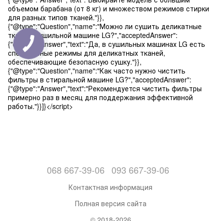
объемом барабана (от 8 кг) и множеством режимов стирки
для разных типов тканей."}},
{"@type":"Question","name":"Можно ли сушить деликатные
ткани в сушильной машине LG?","acceptedAnswer":
{"@type":"Answer","text":"Да, в сушильных машинах LG есть
специальные режимы для деликатных тканей,
обеспечивающие безопасную сушку."}},
{"@type":"Question","name":"Как часто нужно чистить
фильтры в стиральной машине LG?","acceptedAnswer":
{"@type":"Answer","text":"Рекомендуется чистить фильтры
примерно раз в месяц для поддержания эффективной
работы."}}]}</script>
068 667-39-06
093 667-39-06
Контактная информация
Полная версия сайта
© 2018-2026