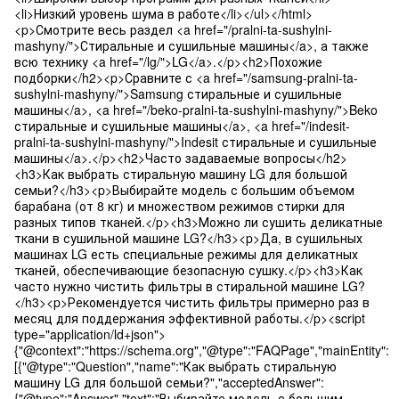
<li>Низкий уровень шума в работе</li></ul></html>
<p>Смотрите весь раздел <a href="/pralni-ta-sushylni-
mashyny/">Стиральные и сушильные машины</a>, а также
всю технику <a href="/lg/">LG</a>.</p><h2>Похожие
подборки</h2><p>Сравните с <a href="/samsung-pralni-ta-
sushylni-mashyny/">Samsung стиральные и сушильные
машины</a>, <a href="/beko-pralni-ta-sushylni-mashyny/">Beko
стиральные и сушильные машины</a>, <a href="/indesit-
pralni-ta-sushylni-mashyny/">Indesit стиральные и сушильные
машины</a>.</p><h2>Часто задаваемые вопросы</h2>
<h3>Как выбрать стиральную машину LG для большой
семьи?</h3><p>Выбирайте модель с большим объемом
барабана (от 8 кг) и множеством режимов стирки для
разных типов тканей.</p><h3>Можно ли сушить деликатные
ткани в сушильной машине LG?</h3><p>Да, в сушильных
машинах LG есть специальные режимы для деликатных
тканей, обеспечивающие безопасную сушку.</p><h3>Как
часто нужно чистить фильтры в стиральной машине LG?
</h3><p>Рекомендуется чистить фильтры примерно раз в
месяц для поддержания эффективной работы.</p><script
type="application/ld+json">
{"@context":"https://schema.org","@type":"FAQPage","mainEntity":
[{"@type":"Question","name":"Как выбрать стиральную
машину LG для большой семьи?","acceptedAnswer":
{"@type":"Answer","text":"Выбирайте модель с большим