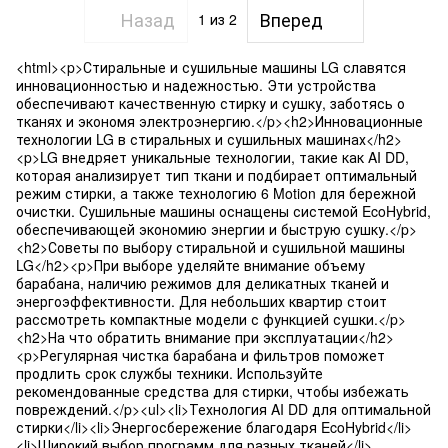
Назад
Вперед
1
из 2
<html><p>Стиральные и сушильные машины LG славятся
инновационностью и надежностью. Эти устройства
обеспечивают качественную стирку и сушку, заботясь о
тканях и экономя электроэнергию.</p><h2>Инновационные
технологии LG в стиральных и сушильных машинах</h2>
<p>LG внедряет уникальные технологии, такие как AI DD,
которая анализирует тип ткани и подбирает оптимальный
режим стирки, а также технологию 6 Motion для бережной
очистки. Сушильные машины оснащены системой EcoHybrid,
обеспечивающей экономию энергии и быструю сушку.</p>
<h2>Советы по выбору стиральной и сушильной машины
LG</h2><p>При выборе уделяйте внимание объему
барабана, наличию режимов для деликатных тканей и
энергоэффективности. Для небольших квартир стоит
рассмотреть компактные модели с функцией сушки.</p>
<h2>На что обратить внимание при эксплуатации</h2>
<p>Регулярная чистка барабана и фильтров поможет
продлить срок службы техники. Используйте
рекомендованные средства для стирки, чтобы избежать
повреждений.</p><ul><li>Технология AI DD для оптимальной
стирки</li><li>Энергосбережение благодаря EcoHybrid</li>
<li>Широкий выбор программ для разных тканей</li>