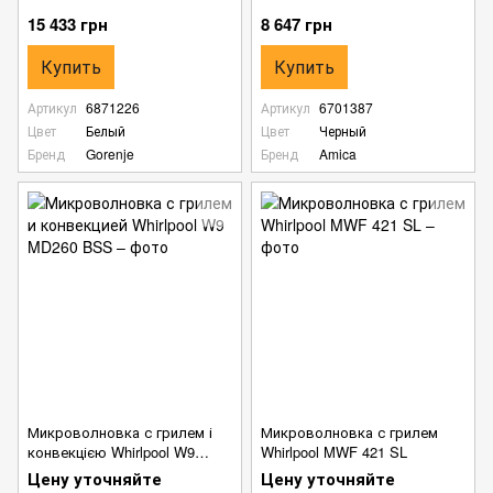
15 433 грн
8 647 грн
Купить
Купить
Артикул
6871226
Артикул
6701387
Цвет
Белый
Цвет
Черный
Бренд
Gorenje
Бренд
Amica
Микроволновка с грилем і
Микроволновка с грилем
конвекцією Whirlpool W9
Whirlpool MWF 421 SL
MD260 BSS
Цену уточняйте
Цену уточняйте