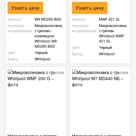
Узнать цену
Узнать цену
Артикул
W9 MD260 BSS
Артикул
MWF 421 SL
Название
Микроволновка
Название
Микроволновка
модификации
с грилем і
модификации
с грилем
конвекцією
Whirlpool MWF
Whirlpool W9
421 SL
MD260 BSS
Цвет
Черный
Цвет
Черный
Бренд
Whirlpool
Бренд
Whirlpool
Микроволновка с грилем
Микроволновка с грилем