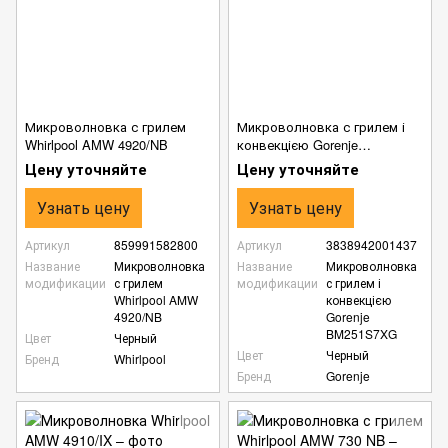
Микроволновка с грилем
Микроволновка с грилем і
Whirlpool AMW 4920/NB
конвекцією Gorenje
BM251S7XG
Цену уточняйте
Цену уточняйте
Узнать цену
Узнать цену
Артикул
859991582800
Артикул
3838942001437
Название
Микроволновка
Название
Микроволновка
модификации
с грилем
модификации
с грилем і
Whirlpool AMW
конвекцією
4920/NB
Gorenje
BM251S7XG
Цвет
Черный
Цвет
Черный
Бренд
Whirlpool
Бренд
Gorenje