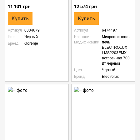
встроенная 700 Вт черный
11 101 грн
12 574 грн
Купить
Купить
Артикул
6834679
Артикул
6474497
Цвет
Черный
Название
Микроволновая
модификации
печь
Бренд
Gorenje
ELECTROLUX
LMS2203EMX
встроенная 700
Вт черный
Цвет
Черный
Бренд
Electrolux