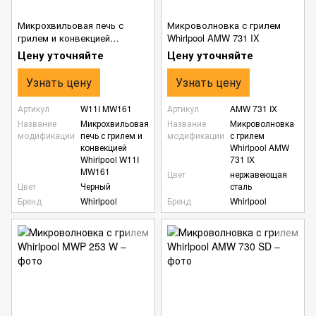
Микрохвильовая печь с
Микроволновка с грилем
грилем и конвекцией
Whirlpool AMW 731 IX
Whirlpool W11I MW161
Цену уточняйте
Цену уточняйте
Узнать цену
Узнать цену
Артикул
W11I MW161
Артикул
AMW 731 IX
Название
Микрохвильовая
Название
Микроволновка
модификации
печь с грилем и
модификации
с грилем
конвекцией
Whirlpool AMW
Whirlpool W11I
731 IX
MW161
Цвет
нержавеющая
Цвет
Черный
сталь
Бренд
Whirlpool
Бренд
Whirlpool