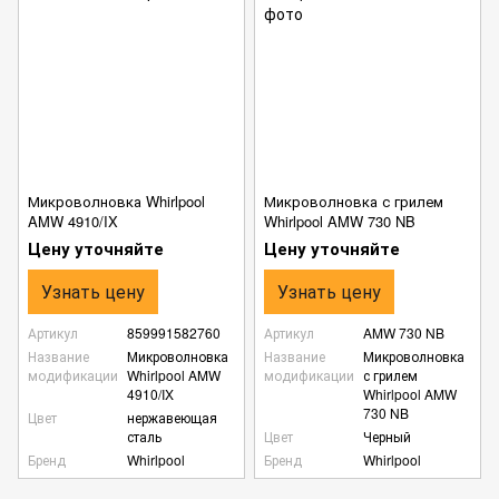
Микроволновка Whirlpool
Микроволновка с грилем
AMW 4910/IX
Whirlpool AMW 730 NB
Цену уточняйте
Цену уточняйте
Узнать цену
Узнать цену
Артикул
859991582760
Артикул
AMW 730 NB
Название
Микроволновка
Название
Микроволновка
модификации
Whirlpool AMW
модификации
с грилем
4910/IX
Whirlpool AMW
730 NB
Цвет
нержавеющая
сталь
Цвет
Черный
Бренд
Whirlpool
Бренд
Whirlpool