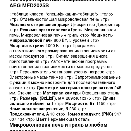
AEG MFD2025S
<таблица класса="спецификации-таблица"> <тело>
<тр> Отдельностоящая микроволновая печь <тр>
Механизм открывания двери
Дескриптор Дескриптор
<тр>
Режимы приготовления
Гриль, Микроволновая
печь, Микроволновая печь + гриль <тр>
Мощность
микроволновой печи
800 Вт, 5 уровней <тр>
Мощность гриля
1000 Вт <тр> Программы
автоматического размораживания в зависимости от
массы продуктов <тр> Сигнал завершения цикла
приготовления <тр> Автоматические программы
приготовления в зависимости от массы продуктов
<тр> Переключатель установки уровня нагрева <тр>
Электронные часы-таймер <тр> Запрограммированные
функции 3 можно настроить для последовательного
запуска <тр>
Диаметр и материал проигрывателя
245
мм, Стекло <тр>
Материал камеры
Окрашенная сталь
<тр>
Размеры (ВхШхГ), мм
289x461x375 <тр>
Длина
силового кабеля, м
1 <тр>
Мощность, Вт
1150 <тр>
Номинальное напряжение, В
230 <тр>
Предохранители, А
10 <тр>
Номер продукта (PNC)
947
607 434 <тр>
Цвет
Нержавеющая сталь
Микроволновая печь и гриль в любом
сочетании