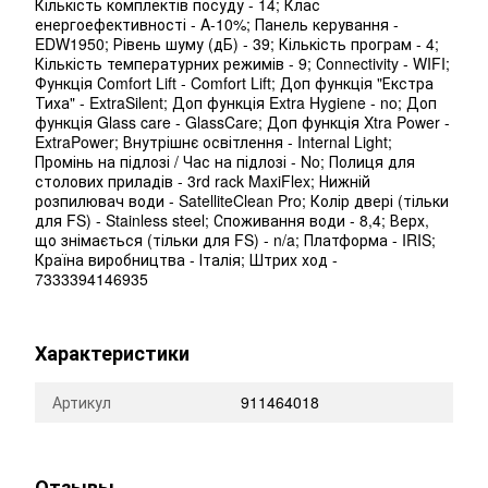
Кількість комплектів посуду - 14; Клас
енергоефективності - A-10%; Панель керування -
EDW1950; Рівень шуму (дБ) - 39; Кількість програм - 4;
Кількість температурних режимів - 9; Сonnectivity - WIFI;
Функція Сomfort Lift - Comfort Lift; Доп функція "Екстра
Тиха" - ExtraSilent; Доп функція Extra Hygiene - no; Доп
функція Glass care - GlassCare; Доп функція Xtra Power -
ExtraPower; Внутрішнє освітлення - Internal Light;
Промінь на підлозі / Час на підлозі - No; Полиця для
столових приладів - 3rd rack MaxiFlex; Нижній
розпилювач води - SatelliteClean Pro; Колір двері (тільки
для FS) - Stainless steel; Споживання води - 8,4; Верх,
що знімається (тільки для FS) - n/a; Платформа - IRIS;
Країна виробництва - Італія; Штрих ход -
7333394146935
Характеристики
Артикул
911464018
Отзывы