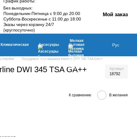
График работы:
Без выходных:
Понедельник-Пятница с 9:00 до 20:00
Мой заказ
Суббота-Воскресенье с 11:00 до 18:00
Зказы через корзину 24/7
(круглосуточно)
Мелкая
Климатическая
Аксесуары
бытовая
Рус
техника
nterline
Посудомоечная машина Interline DWI 345 TSA GA++
rline DWI 345 TSA GA++
Артикул
18792
К сравнению
В желания