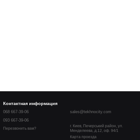
Контактная информация
068 667-39-06
sales@tekhnocity.com
093 667-39-06
г. Киев, Печерський район, ул.
Перезвонить вам?
Менделеева, д.12, оф. 94/1
Карта проезда