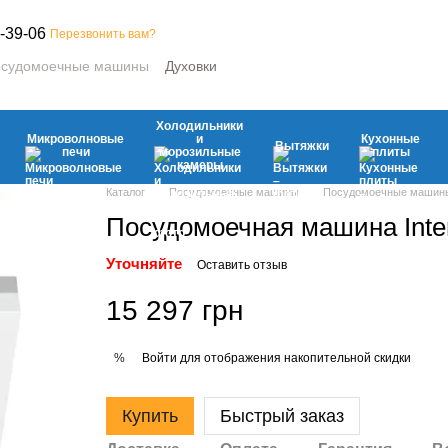
-39-06
Перезвонить вам?
судомоечные машины
Духовки
е машины
Микроволновые печи
ьные камеры
Вытяжки
Кухонные плиты
Климатическая
Холодильники
вая техника
Микроволновые
и
Кухонные
Вытяжки
печи
морозильные
плиты
камеры
Каталог
Посудомоечные машины
Посудомоечные машины I
Посудомоечная машина Inte
Уточняйте
Оставить отзыв
15 297 грн
Войти
для отображения накопительной скидки
%
Купить
Быстрый заказ