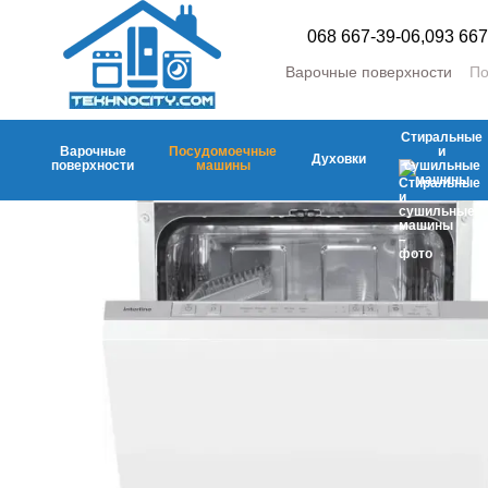
Перейти к основному контенту
068 667-39-06,
093 667
Варочные поверхности
По
Стиральные и сушильны
Холодильники и морозил
Стиральные
Аксесуары
Мелкая быто
Варочные
Посудомоечные
и
Духовки
поверхности
машины
сушильные
машины