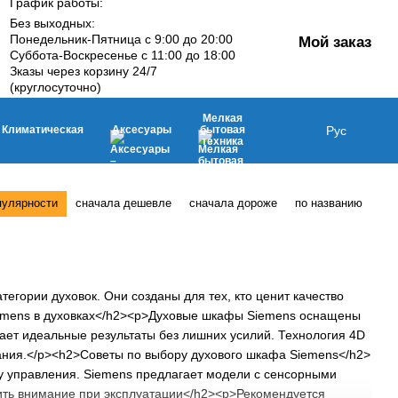
График работы:
Без выходных:
Понедельник-Пятница с 9:00 до 20:00
Мой заказ
Суббота-Воскресенье с 11:00 до 18:00
Зказы через корзину 24/7
(круглосуточно)
Мелкая
Климатическая
Аксесуары
бытовая
Рус
техника
пулярности
сначала дешевле
сначала дороже
по названию
егории духовок. Они созданы для тех, кто ценит качество
iemens в духовках</h2><p>Духовые шкафы Siemens оснащены
ает идеальные результаты без лишних усилий. Технология 4D
ания.</p><h2>Советы по выбору духового шкафа Siemens</h2>
у управления. Siemens предлагает модели с сенсорными
ть внимание при эксплуатации</h2><p>Рекомендуется