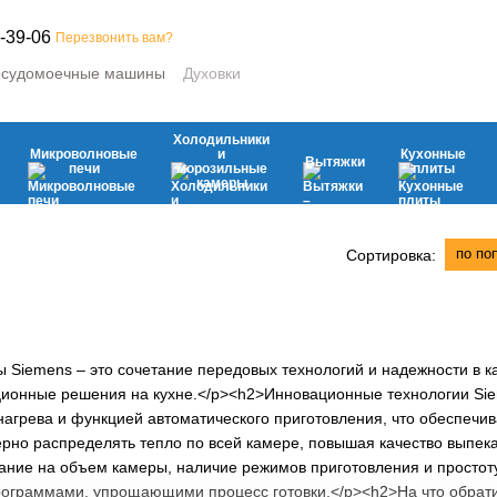
-39-06
Перезвонить вам?
судомоечные машины
Духовки
е машины
Микроволновые печи
ьные камеры
Вытяжки
Кухонные плиты
Климатическая
Холодильники
вая техника
Микроволновые
и
Кухонные
Вытяжки
печи
морозильные
плиты
камеры
по по
Сортировка:
Siemens – это сочетание передовых технологий и надежности в кат
ционные решения на кухне.</p><h2>Инновационные технологии S
агрева и функцией автоматического приготовления, что обеспечив
ерно распределять тепло по всей камере, повышая качество выпек
ание на объем камеры, наличие режимов приготовления и простот
ограммами, упрощающими процесс готовки.</p><h2>На что обрати