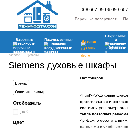
Перейти к основному контенту
068 667-39-06,
093 667
Варочные поверхности
По
Стиральные и сушильны
Холодильники и морозил
Стиральные
Аксесуары
Мелкая быто
Варочные
Посудомоечные
и
Духовки
поверхности
машины
сушильные
машины
Каталог
Духовки
Siemens духовые шкафы
Нет товаров
Бренд:
Очистить фильтр
<html><p>Духовые шкафы 
приготовления и иннова
Отображать
системой равномерного н
0
Да
тепла позволяет равном
<p>Важно обратить вним
Цвет
панелями и удобными пр