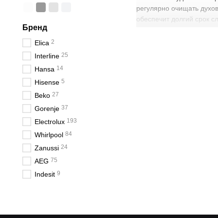
регулярно очищать духо
обеспечит долгий срок с
Бренд
приготовления с предуст
</ul></html><p>Смотрите 
2
Elica
подборки</h2><p>Сравнит
25
Interline
href="/beko-dukhovi-sha
14
Hansa
кухни?</h3><p>Для небо
5
Hisense
ли использовать функци
приготовления и не пред
27
Beko
очистки сенсорной панели
37
Gorenje
{"@context":"https://sch
193
Electrolux
кухни?","acceptedAnswer
84
Whirlpool
60 литров и более."}},{
24
пищи?","acceptedAnswer"
Zanussi
готовки."}},{"@type":"Qu
75
AEG
очистки сенсорной панели
9
Indesit