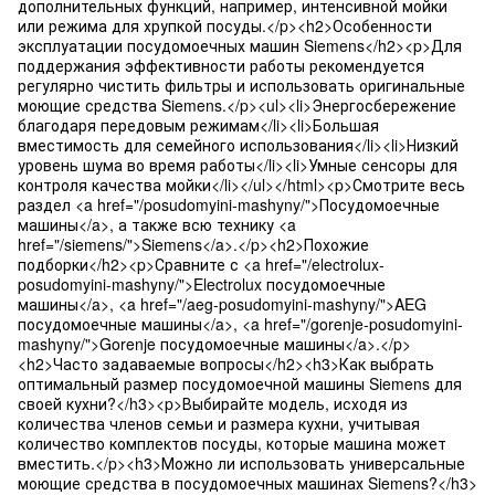
дополнительных функций, например, интенсивной мойки
или режима для хрупкой посуды.</p><h2>Особенности
эксплуатации посудомоечных машин Siemens</h2><p>Для
поддержания эффективности работы рекомендуется
регулярно чистить фильтры и использовать оригинальные
моющие средства Siemens.</p><ul><li>Энергосбережение
благодаря передовым режимам</li><li>Большая
вместимость для семейного использования</li><li>Низкий
уровень шума во время работы</li><li>Умные сенсоры для
контроля качества мойки</li></ul></html><p>Смотрите весь
раздел <a href="/posudomyini-mashyny/">Посудомоечные
машины</a>, а также всю технику <a
href="/siemens/">Siemens</a>.</p><h2>Похожие
подборки</h2><p>Сравните с <a href="/electrolux-
posudomyini-mashyny/">Electrolux посудомоечные
машины</a>, <a href="/aeg-posudomyini-mashyny/">AEG
посудомоечные машины</a>, <a href="/gorenje-posudomyini-
mashyny/">Gorenje посудомоечные машины</a>.</p>
<h2>Часто задаваемые вопросы</h2><h3>Как выбрать
оптимальный размер посудомоечной машины Siemens для
своей кухни?</h3><p>Выбирайте модель, исходя из
количества членов семьи и размера кухни, учитывая
количество комплектов посуды, которые машина может
вместить.</p><h3>Можно ли использовать универсальные
моющие средства в посудомоечных машинах Siemens?</h3>