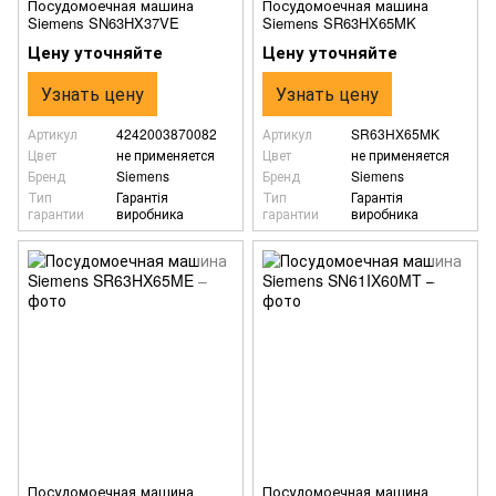
Посудомоечная машина
Посудомоечная машина
Siemens SN63HX37VE
Siemens SR63HX65MK
Цену уточняйте
Цену уточняйте
Узнать цену
Узнать цену
Артикул
4242003870082
Артикул
SR63HX65MK
Цвет
не применяется
Цвет
не применяется
Бренд
Siemens
Бренд
Siemens
Тип
Гарантія
Тип
Гарантія
гарантии
виробника
гарантии
виробника
Посудомоечная машина
Посудомоечная машина