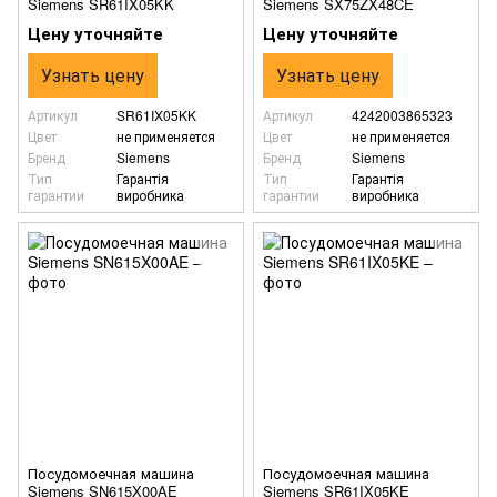
Siemens SR61IX05KK
Siemens SX75ZX48CE
Цену уточняйте
Цену уточняйте
Узнать цену
Узнать цену
Артикул
SR61IX05KK
Артикул
4242003865323
Цвет
не применяется
Цвет
не применяется
Бренд
Siemens
Бренд
Siemens
Тип
Гарантія
Тип
Гарантія
гарантии
виробника
гарантии
виробника
Посудомоечная машина
Посудомоечная машина
Siemens SN615X00AE
Siemens SR61IX05KE