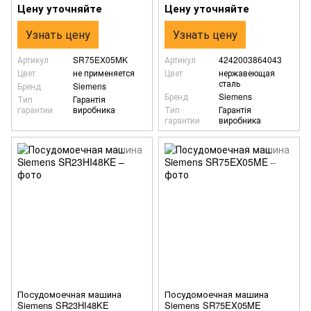
Цену уточняйте
Цену уточняйте
Узнать цену
Узнать цену
Артикул
SR75EX05MK
Артикул
4242003864043
Цвет
не применяется
Цвет
нержавеющая
сталь
Бренд
Siemens
Бренд
Siemens
Тип
Гарантія
гарантии
виробника
Тип
Гарантія
гарантии
виробника
Посудомоечная машина
Посудомоечная машина
Siemens SR23HI48KE
Siemens SR75EX05ME