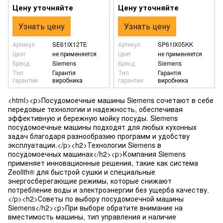
Цену уточняйте
Цену уточняйте
Узнать цену
Узнать цену
Артикул
SE61IX12TE
Артикул
SP61IX05KK
Цвет
не применяется
Цвет
не применяется
Бренд
Siemens
Бренд
Siemens
Тип
Гарантія
Тип
Гарантія
гарантии
виробника
гарантии
виробника
<html><p>Посудомоечные машины Siemens сочетают в себе
передовые технологии и надежность, обеспечивая
эффективную и бережную мойку посуды. Siemens
посудомоечные машины подходят для любых кухонных
задач благодаря разнообразию программ и удобству
эксплуатации.</p><h2>Технологии Siemens в
посудомоечных машинах</h2><p>Компания Siemens
применяет инновационные решения, такие как система
Zeolith® для быстрой сушки и специальные
энергосберегающие режимы, которые снижают
потребление воды и электроэнергии без ущерба качеству.
</p><h2>Советы по выбору посудомоечной машины
Siemens</h2><p>При выборе обратите внимание на
вместимость машины, тип управления и наличие