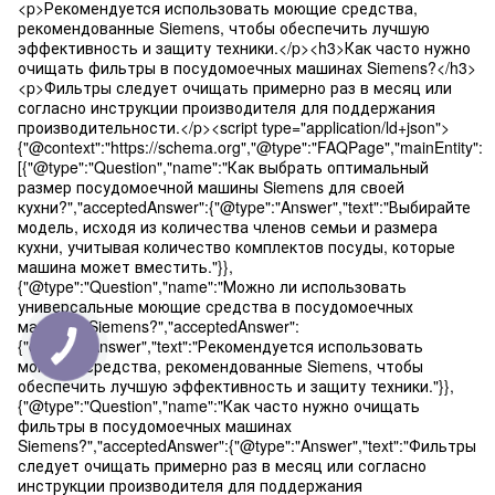
<p>Рекомендуется использовать моющие средства,
рекомендованные Siemens, чтобы обеспечить лучшую
эффективность и защиту техники.</p><h3>Как часто нужно
очищать фильтры в посудомоечных машинах Siemens?</h3>
<p>Фильтры следует очищать примерно раз в месяц или
согласно инструкции производителя для поддержания
производительности.</p><script type="application/ld+json">
{"@context":"https://schema.org","@type":"FAQPage","mainEntity":
[{"@type":"Question","name":"Как выбрать оптимальный
размер посудомоечной машины Siemens для своей
кухни?","acceptedAnswer":{"@type":"Answer","text":"Выбирайте
модель, исходя из количества членов семьи и размера
кухни, учитывая количество комплектов посуды, которые
машина может вместить."}},
{"@type":"Question","name":"Можно ли использовать
универсальные моющие средства в посудомоечных
машинах Siemens?","acceptedAnswer":
{"@type":"Answer","text":"Рекомендуется использовать
моющие средства, рекомендованные Siemens, чтобы
обеспечить лучшую эффективность и защиту техники."}},
{"@type":"Question","name":"Как часто нужно очищать
фильтры в посудомоечных машинах
Siemens?","acceptedAnswer":{"@type":"Answer","text":"Фильтры
следует очищать примерно раз в месяц или согласно
инструкции производителя для поддержания