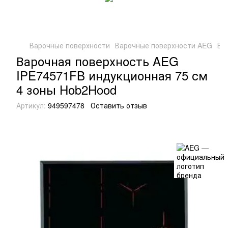
Варочные поверхности
Варочные поверхности AEG
Ва
Варочная поверхность AEG
IPE74571FB индукционная 75 см
4 зоны Hob2Hood
Артикул:
949597478
Оставить отзыв