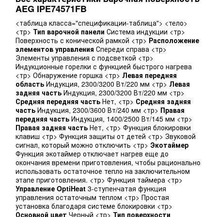
AEG IPE74571FB
<таблица класса="спецификации-таблица"> <тело>
<тр>
Тип варочной панели
Система индукции <тр>
Поверхность с конической рамкой <тр>
Расположение
элементов управления
Спереди справа <тр>
Элементы управления с подсветкой <тр>
Индукционные горелки с функцией быстрого нагрева
<тр> Обнаружение горшка <тр>
Левая передняя
область
Индукция, 2300/3200 Вт/220 мм <тр>
Левая
задняя часть
Индукция, 2300/3200 Вт/220 мм <тр>
Средняя передняя часть
Нет, <тр>
Средняя задняя
часть
Индукция, 2300/3600 Вт/240 мм <тр>
Правая
передняя часть
Индукция, 1400/2500 Вт/145 мм <тр>
Правая задняя часть
Нет, <тр> Функция блокировки
клавиш <тр> Функция защиты от детей <тр> Звуковой
сигнал, который можно отключить <тр>
Экотаймер
Функция экотаймер отключает нагрев еще до
окончания времени приготовления, чтобы рационально
использовать остаточное тепло на заключительном
этапе приготовления. <тр> Функция таймера <тр>
Управление OptiHeat
3-ступенчатая функция
управления остаточным теплом <тр> Простая
установка благодаря системе блокировки <тр>
Основной цвет
Черный <тр>
Тип поверхности