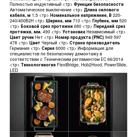
Полностью индуктивный <тр>
Функции безопасности
Автоматическое выключение <тр>
Длина силового
кабеля, м
1,5 <тр>
Номинальное напряжение, В
220-
240/400В2Н <тр>
Ширина, мм
710 <тр>
Глубина, мм
520
<тр>
Боковой срез протяжки
680 <тр>
Передний срез
протяжки, мм.
490 <тр>
Установка
Независимый <тр>
Цвет ручек
Нет <тр>
Номер продукта (PNC)
949 597
478 <тр>
Цвет
Черный <тр>
Страна производитель
Германия <тр>
Серия
6000 <тр> Информация для
специалистов по безопасному демонтажу в
соответствии с Техническим регламентом ЕС 66/2014
<тр>
Технологииогия
FlexiBridge, Hob2Hood, PowerSlide,
LED