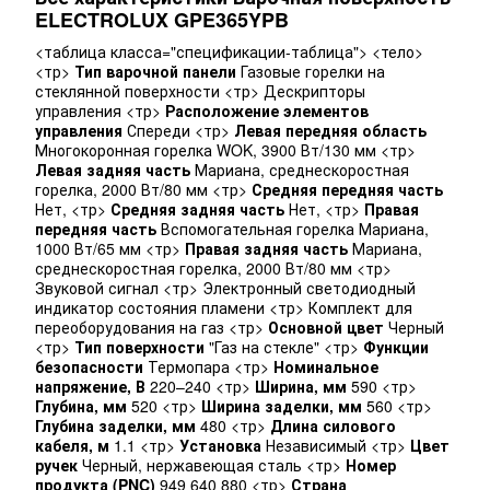
ELECTROLUX GPE365YPB
<таблица класса="спецификации-таблица"> <тело>
<тр>
Тип варочной панели
Газовые горелки на
стеклянной поверхности <тр> Дескрипторы
управления <тр>
Расположение элементов
управления
Спереди <тр>
Левая передняя область
Многокоронная горелка WOK, 3900 Вт/130 мм <тр>
Левая задняя часть
Мариана, среднескоростная
горелка, 2000 Вт/80 мм <тр>
Средняя передняя часть
Нет, <тр>
Средняя задняя часть
Нет, <тр>
Правая
передняя часть
Вспомогательная горелка Мариана,
1000 Вт/65 мм <тр>
Правая задняя часть
Мариана,
среднескоростная горелка, 2000 Вт/80 мм <тр>
Звуковой сигнал <тр> Электронный светодиодный
индикатор состояния пламени <тр> Комплект для
переоборудования на газ <тр>
Основной цвет
Черный
<тр>
Тип поверхности
"Газ на стекле" <тр>
Функции
безопасности
Термопара <тр>
Номинальное
напряжение, В
220–240 <тр>
Ширина, мм
590 <тр>
Глубина, мм
520 <тр>
Ширина заделки, мм
560 <тр>
Глубина заделки, мм
480 <тр>
Длина силового
кабеля, м
1.1 <тр>
Установка
Независимый <тр>
Цвет
ручек
Черный, нержавеющая сталь <тр>
Номер
продукта (PNC)
949 640 880 <тр>
Страна