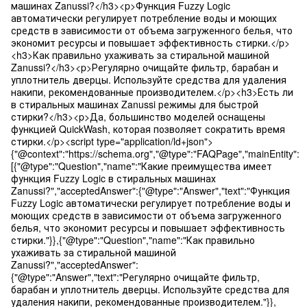
машинах Zanussi?</h3><p>Функция Fuzzy Logic
автоматически регулирует потребление воды и моющих
средств в зависимости от объема загруженного белья, что
экономит ресурсы и повышает эффективность стирки.</p>
<h3>Как правильно ухаживать за стиральной машиной
Zanussi?</h3><p>Регулярно очищайте фильтр, барабан и
уплотнитель дверцы. Используйте средства для удаления
накипи, рекомендованные производителем.</p><h3>Есть ли
в стиральных машинах Zanussi режимы для быстрой
стирки?</h3><p>Да, большинство моделей оснащены
функцией QuickWash, которая позволяет сократить время
стирки.</p><script type="application/ld+json">
{"@context":"https://schema.org","@type":"FAQPage","mainEntity":
[{"@type":"Question","name":"Какие преимущества имеет
функция Fuzzy Logic в стиральных машинах
Zanussi?","acceptedAnswer":{"@type":"Answer","text":"Функция
Fuzzy Logic автоматически регулирует потребление воды и
моющих средств в зависимости от объема загруженного
белья, что экономит ресурсы и повышает эффективность
стирки."}},{"@type":"Question","name":"Как правильно
ухаживать за стиральной машиной
Zanussi?","acceptedAnswer":
{"@type":"Answer","text":"Регулярно очищайте фильтр,
барабан и уплотнитель дверцы. Используйте средства для
удаления накипи, рекомендованные производителем."}},