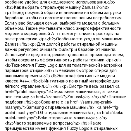
особенно удобно для ежедневного использования.</p>
<h2>Как выбрать стиральную машину Zanussi?</h2>
<p>Перед покупкой обратите внимание на объем загрузки
барабана, чтобы он соответствовал вашим потребностям.
Если у вас большая семья, выбирайте модели с большим
объемом. Также учитывайте класс энергоэффективности:
модели с маркировкой A+++ помогут снизить расходы на
электроэнергию.</p><h2>Особенности ухода за машинами
Zanussi</h2><p>Для долгой работы стиральной машины
важно регулярно очищать фильтр и барабан от накипи.
Используйте средства, рекомендованные производителем,
чтобы сохранить эффективность работы техники.</p><ul>
<li>Технология Fuzzy Logic для автоматической настройки
параметров стирки.</li><li>Режимы быстрой стирки для
экономии времени.</li><li>Энергоэффективные модели
класса A+++.</li><li>Интуитивно понятный интерфейс для
лёгкого управления.</li></ul><p>Смотрите весь раздел <a
href="/pralni-mashyny/">Стиральные машины</a>, а также
всю технику <a href="/zanussi/">Zanussi</a>.</p><h2>Похожие
подборки</h2><p>Сравните с <a href="/samsung-pralni-
mashyny/">Samsung стиральные машины</a>, <a href="/lg-
pralni-mashyny/">LG стиральные машины</a>, <a href="/beko-
pralni-mashyny/">Beko стиральные машины</a>.</p>
<h2>Часто задаваемые вопросы</h2><h3>Какие
преимущества имеет функция Fuzzy Logic в стиральных