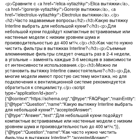
<p>Сравните с <a href="/elica-vytiazhky/">Elica вытяжки</a>,
<a href="/gorenje-vytiazhky/">Gorenje вытяжки</a>, <a
href="/electrolux-vytiazhky/">Electrolux вытяжки</a>.</p>
<h2>Часто задаваемые вопросы</h2><h3>Какую вытяжку
Interline выбрать для небольшой кухни?</h3><p>Для
небольшой кухни подойдут компактные встраиваемые или
настенные модели с низким уровнем шума и
производительностью до 400 м³/ч.</p><h3>Как часто нужно
чистить фильтры в вытяжках Interline?</h3><p>Съемные
алюминиевые фильтры следует очищать раз в 2-4 недели,
а угольные – заменять каждые 3-6 месяцев в зависимости
от интенсивности использования.</p><h3>Можно ли
установить вытяжку Interline самостоятельно?</h3><p>Да,
многие модели имеют простую систему монтажа, но для
подключения к вентиляционной системе рекомендуется
обратиться к специалисту.</p><script
type="application/ld+json">
{"@context":"https://schema.org","@type":"FAQPage","mainEntity":
[{"@type":"Question","name":"Какую вытяжку Interline выбрать
для небольшой кухни?","acceptedAnswer":
{"@type":"Answer","text":"Для небольшой кухни подойдут
компактные встраиваемые или настенные модели с низким
уровнем шума и производительностью до 400 м³/ч."}},
{"@type":"Question","name":"Как часто нужно чистить
фильтры в вытяжках Interline?","acceptedAnswer":