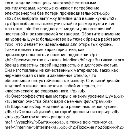
того, модели оснащены энергоэффективными
вентиляторами, которые снижают потребление
электроэнергии без потери производительности.</p>
<h2>Как выбрать вытяжку Interline для вашей кухни</h2>
<p>При выборе вытяжки учитывайте размер кухни и тип
монтажа. Interline предлагает модели для потолочной,
настенной и встраиваемой установки. Обратите внимание
на уровень шума: большинство вытяжек бренда работают
тихо, что делает их идеальными для открытых кухонь.
Также важны такие характеристики, как
производительность и наличие подсветки.</p>
<h2>Преимущества вытяжек Interline</h2><p>Вытяжки этого
бренда известны своей надежностью и долговечностью.
Они изготовлены из качественных материалов, таких как
нержавеющая сталь и закаленное стекло, что
обеспечивает их устойчивость к износу. Стильный дизайн
моделей отлично впишется в любой интерьер, от
классического до современного.</p><ul>
<li>Энергоэффективные моторы с низким уровнем шума.</li>
<li>Легкая очистка благодаря съемным фильтрам.</li>
<li>Широкий выбор моделей для различных типов кухонь.
</li><li>Стильный дизайн, который дополнит интерьер.</li>
</ul><p>Смотрите весь раздел <a
href="/vytiazhky/">Вытяжки</a>, а также всю технику <a
href="/interline/">Interline</a>.</p><h2>Похожие подборки</h2>