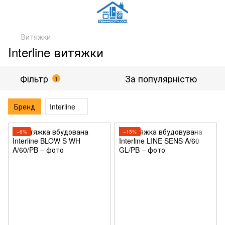
Витяжки
Interline витяжки
Фільтр
За популярністю
1
Бренд
Interline
−6%
−13%