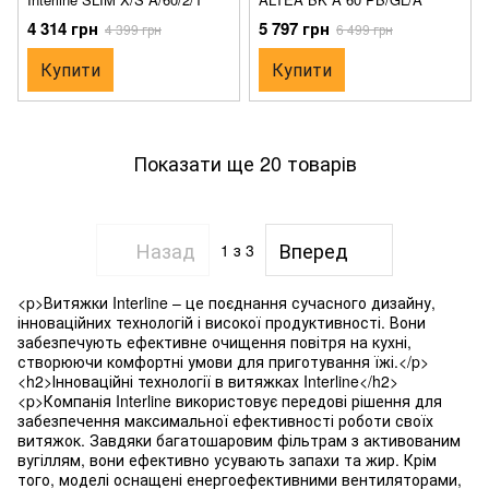
4 314 грн
5 797 грн
4 399 грн
6 499 грн
Купити
Купити
Показати ще 20 товарів
Назад
Вперед
1
з 3
<p>Витяжки Interline – це поєднання сучасного дизайну,
інноваційних технологій і високої продуктивності. Вони
забезпечують ефективне очищення повітря на кухні,
створюючи комфортні умови для приготування їжі.</p>
<h2>Інноваційні технології в витяжках Interline</h2>
<p>Компанія Interline використовує передові рішення для
забезпечення максимальної ефективності роботи своїх
витяжок. Завдяки багатошаровим фільтрам з активованим
вугіллям, вони ефективно усувають запахи та жир. Крім
того, моделі оснащені енергоефективними вентиляторами,