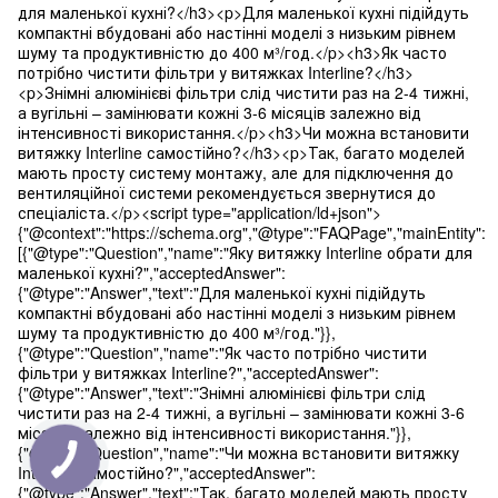
для маленької кухні?</h3><p>Для маленької кухні підійдуть
компактні вбудовані або настінні моделі з низьким рівнем
шуму та продуктивністю до 400 м³/год.</p><h3>Як часто
потрібно чистити фільтри у витяжках Interline?</h3>
<p>Знімні алюмінієві фільтри слід чистити раз на 2-4 тижні,
а вугільні – замінювати кожні 3-6 місяців залежно від
інтенсивності використання.</p><h3>Чи можна встановити
витяжку Interline самостійно?</h3><p>Так, багато моделей
мають просту систему монтажу, але для підключення до
вентиляційної системи рекомендується звернутися до
спеціаліста.</p><script type="application/ld+json">
{"@context":"https://schema.org","@type":"FAQPage","mainEntity":
[{"@type":"Question","name":"Яку витяжку Interline обрати для
маленької кухні?","acceptedAnswer":
{"@type":"Answer","text":"Для маленької кухні підійдуть
компактні вбудовані або настінні моделі з низьким рівнем
шуму та продуктивністю до 400 м³/год."}},
{"@type":"Question","name":"Як часто потрібно чистити
фільтри у витяжках Interline?","acceptedAnswer":
{"@type":"Answer","text":"Знімні алюмінієві фільтри слід
чистити раз на 2-4 тижні, а вугільні – замінювати кожні 3-6
місяців залежно від інтенсивності використання."}},
{"@type":"Question","name":"Чи можна встановити витяжку
Interline самостійно?","acceptedAnswer":
{"@type":"Answer","text":"Так, багато моделей мають просту