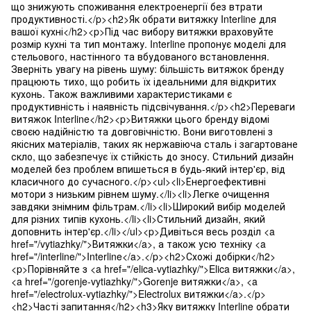
що знижують споживання електроенергії без втрати
продуктивності.</p><h2>Як обрати витяжку Interline для
вашої кухні</h2><p>Під час вибору витяжки враховуйте
розмір кухні та тип монтажу. Interline пропонує моделі для
стельового, настінного та вбудованого встановлення.
Зверніть увагу на рівень шуму: більшість витяжок бренду
працюють тихо, що робить їх ідеальними для відкритих
кухонь. Також важливими характеристиками є
продуктивність і наявність підсвічування.</p><h2>Переваги
витяжок Interline</h2><p>Витяжки цього бренду відомі
своєю надійністю та довговічністю. Вони виготовлені з
якісних матеріалів, таких як нержавіюча сталь і загартоване
скло, що забезпечує їх стійкість до зносу. Стильний дизайн
моделей без проблем впишеться в будь-який інтер'єр, від
класичного до сучасного.</p><ul><li>Енергоефективні
мотори з низьким рівнем шуму.</li><li>Легке очищення
завдяки знімним фільтрам.</li><li>Широкий вибір моделей
для різних типів кухонь.</li><li>Стильний дизайн, який
доповнить інтер'єр.</li></ul><p>Дивіться весь розділ <a
href="/vytiazhky/">Витяжки</a>, а також усю техніку <a
href="/interline/">Interline</a>.</p><h2>Схожі добірки</h2>
<p>Порівняйте з <a href="/elica-vytiazhky/">Elica витяжки</a>,
<a href="/gorenje-vytiazhky/">Gorenje витяжки</a>, <a
href="/electrolux-vytiazhky/">Electrolux витяжки</a>.</p>
<h2>Часті запитання</h2><h3>Яку витяжку Interline обрати