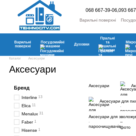
Перейти до основного контенту
068 667-39-06,
093 667
Варильні поверхні
Посудо
Пральні та сушильні маш
Холодильники та морозил
Пральні
Кліматична
Аксесуари
Варильні
Посудомийні
та
Мікро
Духовки
поверхні
машини
сушильні
машини
Каталог
Аксесуари
Аксесуари
Аксесуари
Ак
Бренд
13
Interline
Аксесуари для пил
11
Elica
31
Menalux
Аксесуари для зволожув
1
Faber
1
Hisense