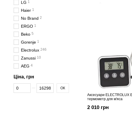
1
LG
1
Haier
2
No Brand
1
ERGO
5
Beko
1
Gorenje
246
Electrolux
10
Zanussi
4
AEG
Ціна, грн
Від Ціна, грн
До Ціна, грн
ОК
Аксесуари ELECTROLUX 
термометр для м'яса
2 010 грн