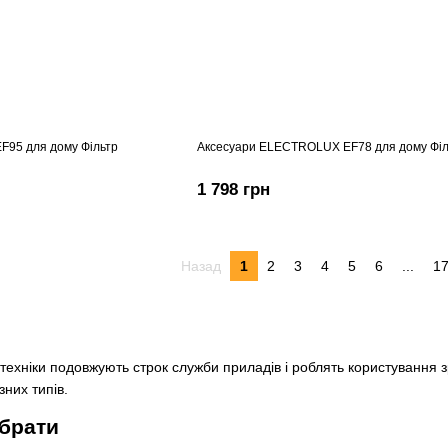
95 для дому Фільтр
Аксесуари ELECTROLUX EF78 для дому Філ
1 798 грн
Назад
1
2
3
4
5
6
...
1
техніки подовжують строк служби приладів і роблять користування з
зних типів.
обрати