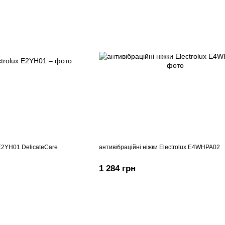
2YH01 DelicateCare
антивібраційні ніжки Electrolux E4WHPA02
1 284 грн