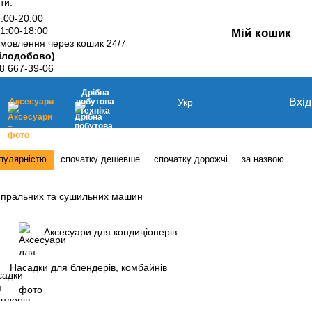
ти:
9:00-20:00
11:00-18:00
Мій кошик
мовлення через кошик 24/7
ілодобово)
8 667-39-06
Дрібна
Вхід
Аксесуари
побутова
Укр
техніка
опулярністю
спочатку дешевше
спочатку дорожчі
за назвою
 пральних та сушильних машин
Аксесуари для кондиціонерів
Насадки для блендерів, комбайнів