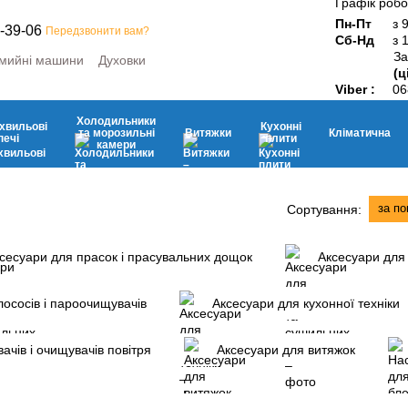
Графік робо
Пн-Пт
з 
-39-06
Передзвонити вам?
Сб-Нд
з 
За
мийні машини
Духовки
(ц
ини
Мікрохвильові печі
Viber :
06
ьні камери
Витяжки
Кухонні плити
Дрібна побутова техніка
Холодильники
хвильові
Кухонні
та морозильні
Витяжки
Кліматична
печі
плити
камери
за п
Сортування:
сесуари для прасок і прасувальних дощок
Аксесуари для
ососів і пароочищувачів
Аксесуари для кухонної техніки
ачів і очищувачів повітря
Аксесуари для витяжок