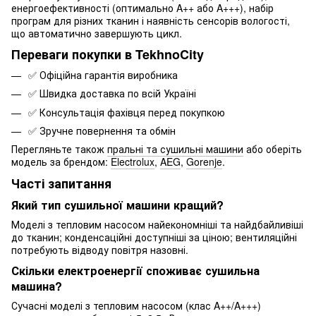
енергоефективності (оптимально A++ або A+++), набір
програм для різних тканин і наявність сенсорів вологості,
що автоматично завершують цикл.
Переваги покупки в TekhnoCity
✅ Офіційна гарантія виробника
✅ Швидка доставка по всій Україні
✅ Консультація фахівця перед покупкою
✅ Зручне повернення та обмін
Перегляньте також
пральні та сушильні машини
або оберіть
модель за брендом:
Electrolux
,
AEG
,
Gorenje
.
Часті запитання
Який тип сушильної машини кращий?
Моделі з тепловим насосом найекономніші та найдбайливіші
до тканин; конденсаційні доступніші за ціною; вентиляційні
потребують відводу повітря назовні.
Скільки електроенергії споживає сушильна
машина?
Сучасні моделі з тепловим насосом (клас A++/A+++)