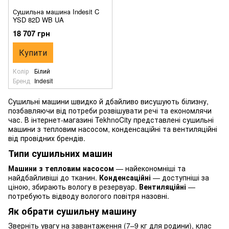
Сушильна машина Indesit C
YSD 82D WB UA
18 707 грн
Купити
Колір
Білий
Бренд
Indesit
Сушильні машини швидко й дбайливо висушують білизну,
позбавляючи від потреби розвішувати речі та економлячи
час. В інтернет-магазині TekhnoCity представлені сушильні
машини з тепловим насосом, конденсаційні та вентиляційні
від провідних брендів.
Типи сушильних машин
Машини з тепловим насосом
— найекономніші та
найдбайливіші до тканин.
Конденсаційні
— доступніші за
ціною, збирають вологу в резервуар.
Вентиляційні
—
потребують відводу вологого повітря назовні.
Як обрати сушильну машину
Зверніть увагу на завантаження (7–9 кг для родини), клас