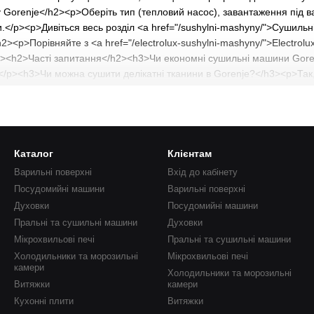
Gorenje</h2><p>Оберіть тип (тепловий насос), завантаження під ва
.</p><p>Дивіться весь розділ <a href="/sushylni-mashyny/">Сушильні
2><p>Порівняйте з <a href="/electrolux-sushylni-mashyny/">Electrol
><h2>Часті запитання</h2><h3>Чи економні сушильні машини Gore
/p><h3>Чи можна сушити делікатні тканини в Gorenje?</h3><p>Так, 
nje?</h3><p>Так, уся техніка з офіційною гарантією виробника.</p><s
ema.org","@type":"FAQPage","mainEntity":[{"@type":"Question","name
:"Так, моделі з тепловим насосом мають клас енергоефективності A++
ptedAnswer":{"@type":"Answer","text":"Так, є спеціальні програми дл
acceptedAnswer":{"@type":"Answer","text":"Так, уся техніка з офіційно
Каталог
Клієнтам
Варильні поверхні
Вхід до кабінету
Посудомийні машини
Варильні поверхні
Духовки
Посудомийні машини
Пральні та сушильні машини
Духовки
Мікрохвильові печі
Пральні та сушильні машини
Холодильники та морозильні
Мікрохвильові печі
камери
Холодильники та морозильні
Витяжки
камери
Кухонні плити
Витяжки