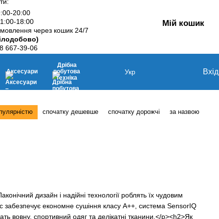
ти:
9:00-20:00
11:00-18:00
Мій кошик
мовлення через кошик 24/7
ілодобово)
8 667-39-06
Дрібна
Вхід
Аксесуари
побутова
Укр
техніка
опулярністю
спочатку дешевше
спочатку дорожчі
за назвою
конічний дизайн і надійні технології роблять їх чудовим
 забезпечує економне сушіння класу A++, система SensorIQ
ать вовну, спортивний одяг та делікатні тканини.</p><h2>Як