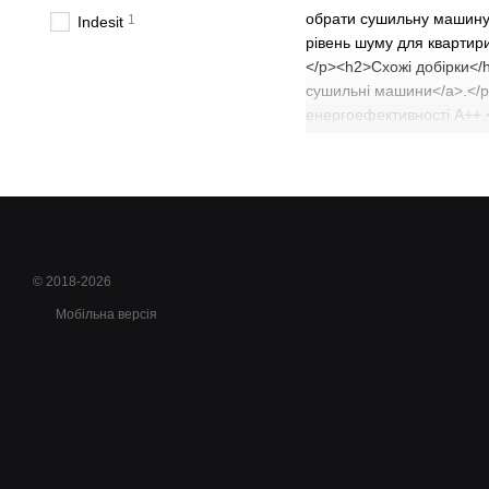
обрати сушильну машину 
1
Indesit
рівень шуму для квартири
</p><h2>Схожі добірки</h
сушильні машини</a>.</p
енергоефективності A++.<
<h3>Чи є гарантія на Gore
{"@context":"https://sch
{"@type":"Answer","text"
тканини в Gorenje?","acce
є гарантія на Gorenje?","
© 2018-2026
Мобільна версія