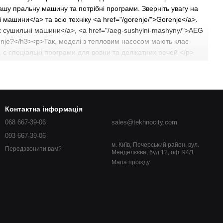
шу пральну машину та потрібні програми. Зверніть увагу на
 машини</a> та всю техніку <a href="/gorenje/">Gorenje</a>.
ux сушильні машини</a>, <a href="/aeg-sushylni-mashyny/">AEG
nje?</h3><p>Так, моделі з тепловим насосом мають клас
є спеціальні програми для вовни та делікатних речей.</p>
cript type="application/ld+json">
":"Чи економні сушильні машини Gorenje?","acceptedAnswer":
."}},{"@type":"Question","name":"Чи можна сушити делікатні
я вовни та делікатних речей."}},{"@type":"Question","name":"Чи
ю гарантією виробника."}}]}</script>
Контактна інформація
068 667-39-06
sales@tekhnocity.com
093 667-39-06
м. Київ, Печерський район, вул.
Передзвонити вам?
Менделєєва, буд.12, оф. 94/1
Мапа проїзду