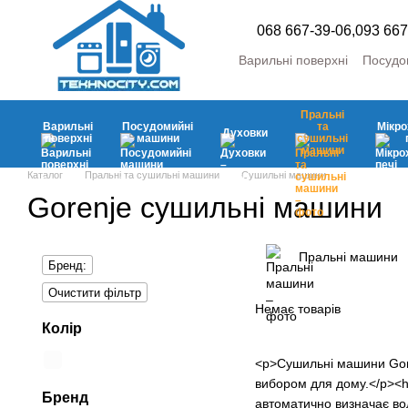
Перейти до основного контенту
068 667-39-06,
093 667
Варильні поверхні
Посудо
Пральні та сушильні маш
Холодильники та морозил
Пральні
Кліматична
Аксесуари
Варильні
Посудомийні
та
Мікро
Духовки
поверхні
машини
сушильні
машини
Каталог
Пральні та сушильні машини
Сушильні машини
Gorenje сушильні машини
Пральні машини
Бренд:
Очистити фільтр
Немає товарів
Колір
<p>Сушильні машини Goren
вибором для дому.</p><h
Бренд
автоматично визначає вол