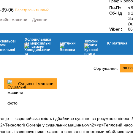
Графік робо
Пн-Пт
з 
-39-06
Передзвонити вам?
Сб-Нд
з 
За
мийні машини
Духовки
(ц
ини
Мікрохвильові печі
Viber :
06
ьні камери
Витяжки
Кухонні плити
Дрібна побутова техніка
Холодильники
хвильові
Кухонні
та морозильні
Витяжки
Кліматична
печі
плити
камери
за п
Сортування:
Сушильні машини
je — європейська якість і дбайливе сушіння за розумною ціною. Ла
2>Технології Gorenje у сушильних машинах</h2><p>Тепловий насос
огість і завершує цикл вчасно, а спеціальні програми дбайливо суш