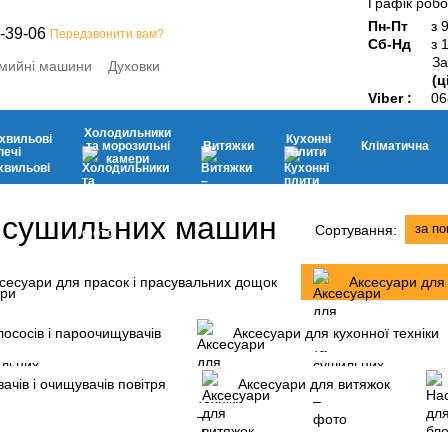
Графік робо
Пн-Пт
з 
-39-06
Передзвонити вам?
Сб-Нд
з 
За
мийні машини
Духовки
(ц
ини
Мікрохвильові печі
Viber :
06
ьні камери
Витяжки
Кухонні плити
Дрібна побутова техніка
Холодильники
хвильові
Кухонні
та морозильні
Витяжки
Кліматична
печі
плити
камери
а сушильних машин
за п
Сортування:
сесуари для прасок і прасувальних дощок
Аксесуари для
ососів і пароочищувачів
Аксесуари для кухонної техніки
ачів і очищувачів повітря
Аксесуари для витяжок