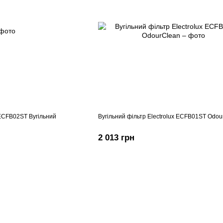
CFB02ST Вугільний
Вугільний фільтр Electrolux ECFB01ST Odou
2 013 грн