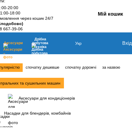
ти:
9:00-20:00
11:00-18:00
Мій кошик
мовлення через кошик 24/7
ілодобово)
8 667-39-06
Дрібна
Вхід
Аксесуари
побутова
Укр
техніка
опулярністю
спочатку дешевше
спочатку дорожчі
за назвою
 пральних та сушильних машин
Аксесуари для кондиціонерів
Насадки для блендерів, комбайнів