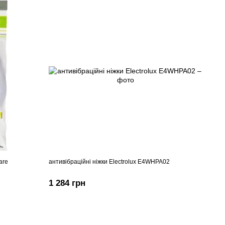
are
антивібраційні ніжки Electrolux E4WHPA02
1 284 грн