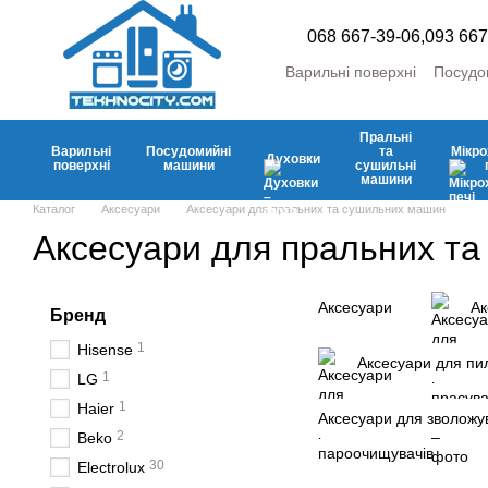
Перейти до основного контенту
068 667-39-06,
093 667
Варильні поверхні
Посудо
Пральні та сушильні маш
Холодильники та морозил
Пральні
Кліматична
Аксесуари
Варильні
Посудомийні
та
Мікро
Духовки
поверхні
машини
сушильні
машини
Каталог
Аксесуари
Аксесуари для пральних та сушильних машин
Аксесуари для пральних т
Аксесуари
Ак
Бренд
1
Hisense
Аксесуари для пил
1
LG
1
Haier
Аксесуари для зволожув
2
Beko
30
Electrolux