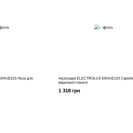
E6HUB103 Леза для
Аксесуари ELECTROLUX E6HUE103 Скребк
варильної панелі
1 318 грн