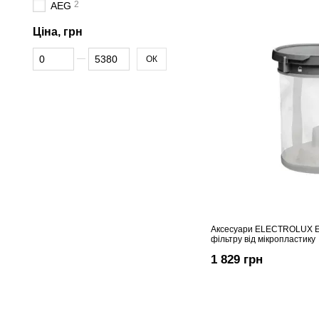
2
AEG
Ціна, грн
Від Ціна, грн
До Ціна, грн
ОК
Аксесуари ELECTROLUX 
фільтру від мікропластику
1 829 грн