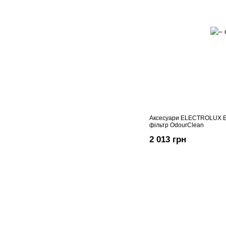
Аксесуари ELECTROLUX E
фільтр OdourClean
2 013 грн