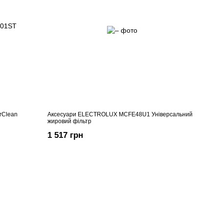
rClean
Аксесуари ELECTROLUX MCFE48U1 Універсальний
жировий фільтр
1 517 грн