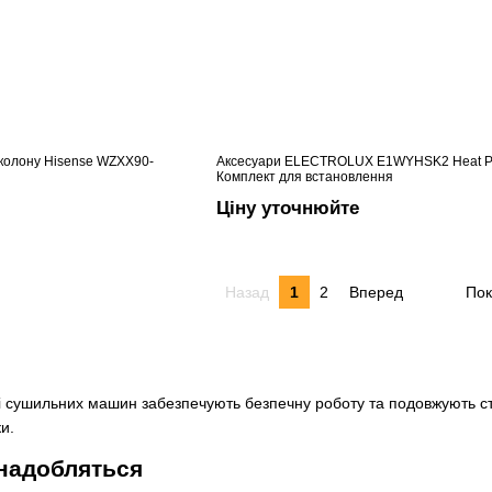
 колону Hisense WZXX90-
Аксесуари ELECTROLUX E1WYHSK2 Heat 
Комплект для встановлення
Ціну уточнюйте
Назад
1
2
Вперед
Пок
і сушильних машин забезпечують безпечну роботу та подовжують стр
ки.
знадобляться