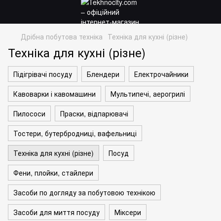
Дрібна побутова техніка
Техніка для кухні (різне)
Техніка для кухні (різне)
Підігрівачі посуду
Блендери
Електрочайники
Кавоварки і кавомашини
Мультипечі, аерогрилі
Пилососи
Праски, відпарювачі
Тостери, бутербродниці, вафельниці
Техніка для кухні (різне)
Посуд
Фени, плойки, стайлери
Засоби по догляду за побутовою технікою
Засоби для миття посуду
Міксери