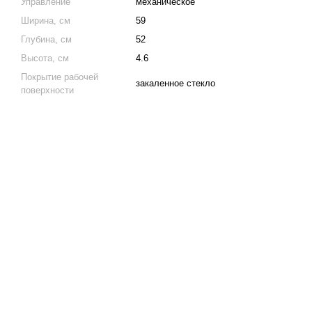
Управление
механическое
Ширина, см
59
Глубина, см
52
Высота, см
4.6
Покрытие рабочей
закаленное стекло
поверхности