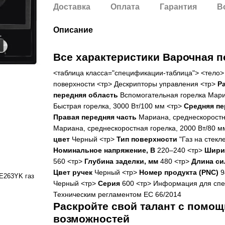
Доставка
Оплата
Гарантия
В
Описание
Все характеристики Варочная
<таблица класса="спецификации-таблица"> <тело>
поверхности <тр> Дескрипторы управления <тр>
Р
передняя область
Вспомогательная горелка Мари
Быстрая горелка, 3000 Вт/100 мм <тр>
Средняя пе
Правая передняя часть
Мариана, среднескоростна
Мариана, среднескоростная горелка, 2000 Вт/80 м
цвет
Черный <тр>
Тип поверхности
"Газ на стекл
Номинальное напряжение, В
220–240 <тр>
Шири
560 <тр>
Глубина заделки, мм
480 <тр>
Длина си
Цвет ручек
Черный <тр>
Номер продукта (PNC)
9
E263YK газ
Черный <тр>
Серия
600 <тр> Информация для спец
Техническим регламентом ЕС 66/2014
Раскройте свой талант с помо
возможностей