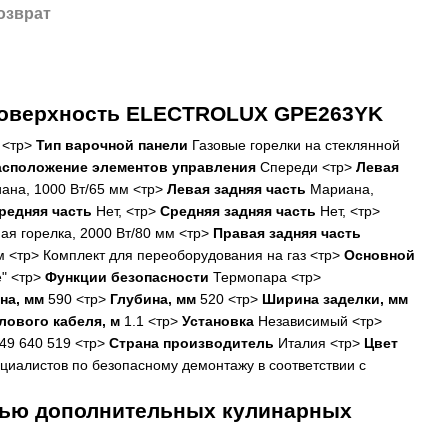
озврат
 поверхность ELECTROLUX GPE263YK
 <тр>
Тип варочной панели
Газовые горелки на стеклянной
асположение элементов управления
Спереди <тр>
Левая
ана, 1000 Вт/65 мм <тр>
Левая задняя часть
Мариана,
редняя часть
Нет, <тр>
Средняя задняя часть
Нет, <тр>
я горелка, 2000 Вт/80 мм <тр>
Правая задняя часть
м <тр> Комплект для переоборудования на газ <тр>
Основной
е" <тр>
Функции безопасности
Термопара <тр>
на, мм
590 <тр>
Глубина, мм
520 <тр>
Ширина заделки, мм
лового кабеля, м
1.1 <тр>
Установка
Независимый <тр>
49 640 519 <тр>
Страна производитель
Италия <тр>
Цвет
иалистов по безопасному демонтажу в соответствии с
щью дополнительных кулинарных