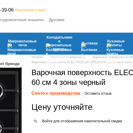
-39-06
Перезвонить вам?
судомоечные машины
Духовки
е машины
Микроволновые печи
ьные камеры
Вытяжки
Кухонные плиты
Климатическая
Холодильники
вая техника
Микроволновые
и
Кухонные
Вытяжки
печи
морозильные
плиты
камеры
Каталог
Варочные поверхности
Варочные поверхности Ele
Варочная поверхность ELECTROLUX GPE263YK газ 60 см 4 зоны
Варочная поверхность EL
60 см 4 зоны черный
Снято с производства
Оставить отзыв
Цену уточняйте
Войти
для отображения накопительной скидки
%