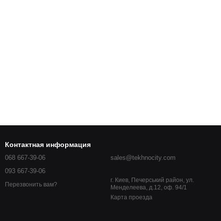
Контактная информация
068 667-39-06
sales@tekhnocity.com
093 667-39-06
г. Киев, Печерський район, ул.
Перезвонить вам?
Менделеева, д.12, оф. 94/1
Карта проезда