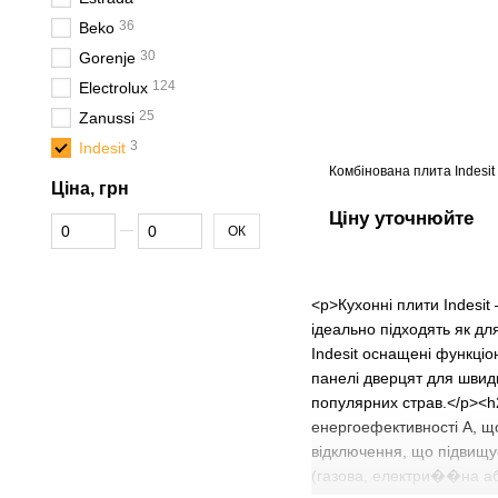
36
Beko
30
Gorenje
124
Electrolux
25
Zanussi
3
Indesit
Комбінована плита Indesi
Ціна, грн
Ціну уточнюйте
Від Ціна, грн
До Ціна, грн
ОК
<p>Кухонні плити Indesit
ідеально підходять як дл
Indesit оснащені функціо
панелі дверцят для швид
популярних страв.</p><h
енергоефективності A, що
відключення, що підвищу
(газова, електри��на або