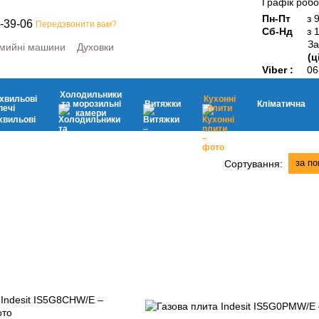
Графік робо
Пн-Пт
з 
-39-06
Передзвонити вам?
Сб-Нд
з 
За
мийні машини
Духовки
(ц
ини
Мікрохвильові печі
Viber :
06
ьні камери
Витяжки
Кухонні плити
Дрібна побутова техніка
Холодильники
хвильові
Кухонні
та морозильні
Витяжки
Кліматична
печі
плити
камери
за п
Сортування: