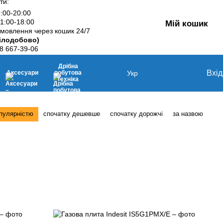
ти:
9:00-20:00
11:00-18:00
Мій кошик
мовлення через кошик 24/7
ілодобово)
8 667-39-06
Дрібна
Вхід
Аксесуари
побутова
Укр
техніка
опулярністю
спочатку дешевше
спочатку дорожчі
за назвою