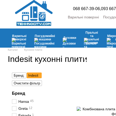
Перейти до основного контенту
068 667-39-06,
093 667
Варильні поверхні
Посудо
Пральні та сушильні маш
Холодильники та морозил
Пральні
Кліматична
Аксесуари
Варильні
Посудомийні
та
Мікро
Духовки
поверхні
машини
сушильні
машини
Каталог
Кухонні плити
Indesit кухонні плити
Бренд:
Indesit
Очистити фільтр
Бренд
45
Hansa
12
Greta
1
Estrada