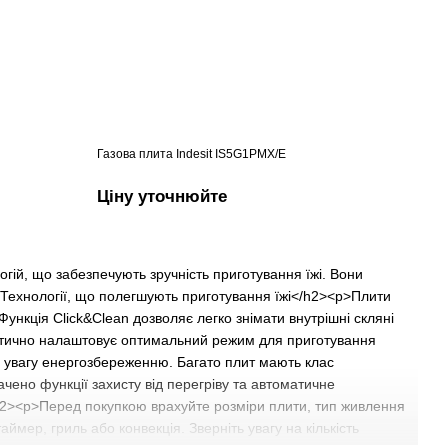
Газова плита Indesit IS5G1PMX/E
Ціну уточнюйте
огій, що забезпечують зручність приготування їжі. Вони
>Технології, що полегшують приготування їжі</h2><p>Плити
нкція Click&Clean дозволяє легко знімати внутрішні скляні
атично налаштовує оптимальний режим для приготування
у увагу енергозбереженню. Багато плит мають клас
чено функції захисту від перегріву та автоматичне
/h2><p>Перед покупкою врахуйте розміри плити, тип живлення
ймер, гриль або конвекція. Зверніть увагу на кількість