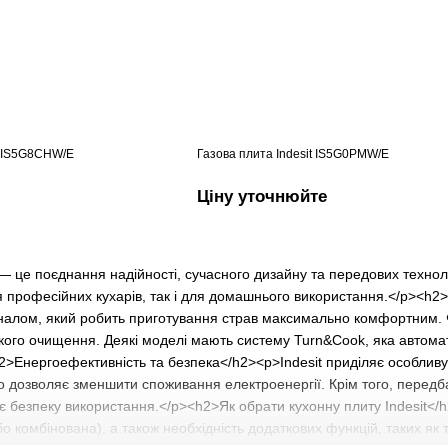
t IS5G8CHW/E
Газова плита Indesit IS5G0PMW/E
Ціну уточнюйте
 — це поєднання надійності, сучасного дизайну та передових технол
я професійних кухарів, так і для домашнього використання.</p><h2
налом, який робить приготування страв максимально комфортним. Фу
кого очищення. Деякі моделі мають систему Turn&Cook, яка автом
2>Енергоефективність та безпека</h2><p>Indesit приділяє особлив
 дозволяє зменшити споживання електроенергії. Крім того, передба
є безпеку використання.</p><h2>Як обрати кухонну плиту Indesit<
 комбінована), а також необхідність додаткових функцій, таких як та