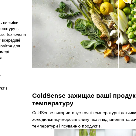
ь на зміни
ературу в
е. Технологія
у всередині
повітря для
амері
ал
.
уктів
ColdSense захищає ваші продук
температуру
ColdSense використовує точні температурні датчик
холодильнику-морозильнику після відчинення та з
температури і псуванню продуктів.