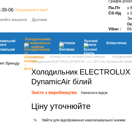
Графік робо
Пн-Пт
з 
-39-06
Передзвонити вам?
Сб-Нд
з 
За
мийні машини
Духовки
(ц
ини
Мікрохвильові печі
Viber :
06
ьні камери
Витяжки
Кухонні плити
Дрібна побутова техніка
Холодильники
хвильові
Кухонні
та морозильні
Витяжки
Кліматична
печі
плити
камери
Каталог
Холодильники та морозильні камери
Холодильники
Холодильник ELECTROLUX RNT3FF18S 267 л A+ DynamicAir білий
Холодильник ELECTROLUX 
DynamicAir білий
Знято з виробництва
Написати відгук
Ціну уточнюйте
Увійти
для відображення накопичувальної знижки
%