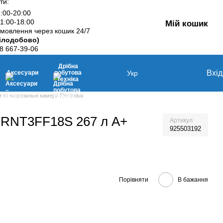
ти:
9:00-20:00
11:00-18:00
Мій кошик
мовлення через кошик 24/7
ілодобово)
8 667-39-06
Дрібна
Вхід
Аксесуари
побутова
Укр
техніка
 та морозильні камери Electrolux
RNT3FF18S 267 л A+
Артикул
925503192
Порівняти
В бажання