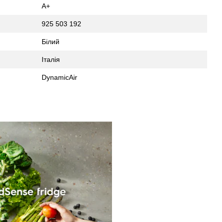
A+
925 503 192
Білий
Італія
DynamicAir