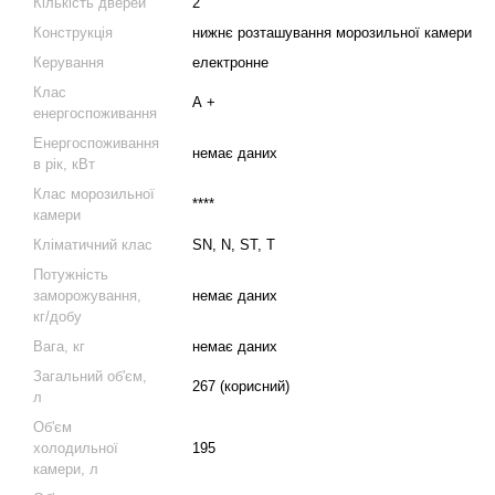
Кількість дверей
2
Конструкція
нижнє розташування морозильної камери
Керування
електронне
Клас
А +
енергоспоживання
Енергоспоживання
немає даних
в рік, кВт
Клас морозильної
****
камери
Кліматичний клас
SN, N, ST, T
Потужність
заморожування,
немає даних
кг/добу
Вага, кг
немає даних
Загальний об'єм,
267 (корисний)
л
Об'єм
холодильної
195
камери, л