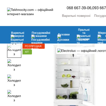
Перейти до основного контенту
068 667-39-06,
093 667
Варильні поверхні
Посудо
Пральні та сушильні маш
Холодильники та морозил
Пральні
Кліматична
Аксесуари
Варильні
Посудомийні
та
Мікро
Духовки
поверхні
машини
сушильні
машини
РОЗПРОДАЖ
ХІТ