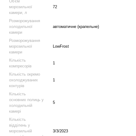
Об'єм
морозильної
72
камери, л
Розморожування
холодильної
автоматичне (крапельне)
камери
Розморожування
морозильної
LowFrost
камери
Кількість
1
компресорів
Кількість окремо
охолоджуваних
1
контурів
Кількість
основних полиць у
5
холодильній
камері
Кількість
відділень у
морозильній
3/3/2023