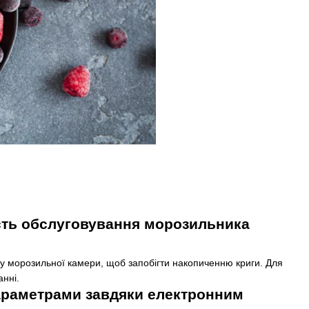
сть обслуговування морозильника
у морозильної камери, щоб запобігти накопиченню криги. Для
нні.
параметрами завдяки електронним