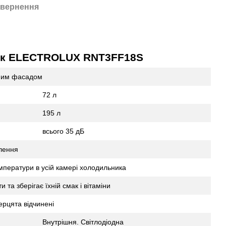
вернення
ник ELECTROLUX RNT3FF18S
вним фасадом
72 л
195 л
всього 35 дБ
лення
емператури в усій камері холодильника
та зберігає їхній смак і вітаміни
ерцята відчинені
Внутрішня. Світлодіодна