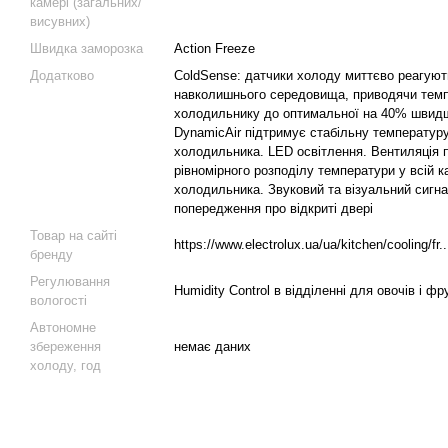
камері (загальних/
висувних)
Швидка заморозка
Action Freeze
Додатково
ColdSense: датчики холоду миттєво реагуют
навколишнього середовища, приводячи темп
холодильнику до оптимальної на 40% швидш
DynamicAir підтримує стабільну температур
холодильника. LED освітлення. Вентиляція 
рівномірного розподілу температури у всій к
холодильника. Звуковий та візуальний сигн
попередження про відкриті двері
Товар на сайті
https://www.electrolux.ua/ua/kitchen/cooling/fr..
бренду
Регулювання
Humidity Control в відділенні для овочів і фр
вологості
Автономне
збереження
немає даних
холоду, год