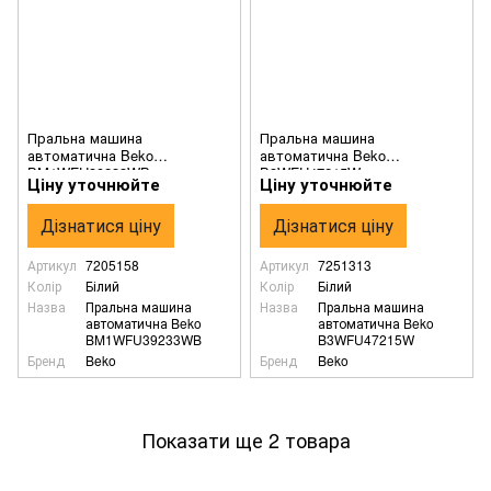
Пральна машина
Пральна машина
автоматична Beko
автоматична Beko
BM1WFU39233WB
B3WFU47215W
Ціну уточнюйте
Ціну уточнюйте
Дізнатися ціну
Дізнатися ціну
Артикул
7205158
Артикул
7251313
Колір
Білий
Колір
Білий
Назва
Пральна машина
Назва
Пральна машина
автоматична Beko
автоматична Beko
BM1WFU39233WB
B3WFU47215W
Бренд
Beko
Бренд
Beko
Показати ще 2 товара