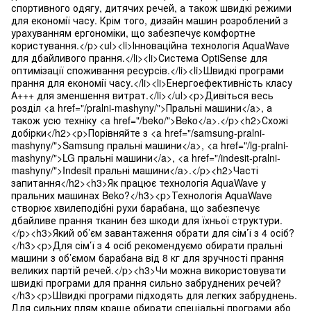
спортивного одягу, дитячих речей, а також швидкі режими
для економії часу. Крім того, дизайн машин розроблений з
урахуванням ергономіки, що забезпечує комфортне
користування.</p><ul><li>Інноваційна технологія AquaWave
для дбайливого прання.</li><li>Система OptiSense для
оптимізації споживання ресурсів.</li><li>Швидкі програми
прання для економії часу.</li><li>Енергоефективність класу
А+++ для зменшення витрат.</li></ul><p>Дивіться весь
розділ <a href="/pralni-mashyny/">Пральні машини</a>, а
також усю техніку <a href="/beko/">Beko</a>.</p><h2>Схожі
добірки</h2><p>Порівняйте з <a href="/samsung-pralni-
mashyny/">Samsung пральні машини</a>, <a href="/lg-pralni-
mashyny/">LG пральні машини</a>, <a href="/indesit-pralni-
mashyny/">Indesit пральні машини</a>.</p><h2>Часті
запитання</h2><h3>Як працює технологія AquaWave у
пральних машинах Beko?</h3><p>Технологія AquaWave
створює хвилеподібні рухи барабана, що забезпечує
дбайливе прання тканин без шкоди для їхньої структури.
</p><h3>Який об’єм завантаження обрати для сім’ї з 4 осіб?
</h3><p>Для сім’ї з 4 осіб рекомендуємо обирати пральні
машини з об’ємом барабана від 8 кг для зручності прання
великих партій речей.</p><h3>Чи можна використовувати
швидкі програми для прання сильно забруднених речей?
</h3><p>Швидкі програми підходять для легких забруднень.
Для сильних плям краще обирати спеціальні програми або