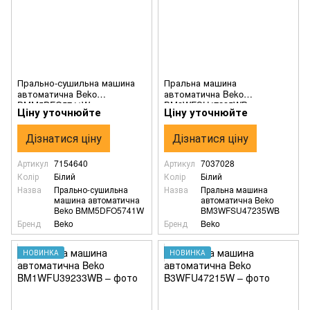
Прально-сушильна машина
Пральна машина
автоматична Beko
автоматична Beko
BMM5DFO5741W
BM3WFSU47235WB
Ціну уточнюйте
Ціну уточнюйте
Дізнатися ціну
Дізнатися ціну
Артикул
7154640
Артикул
7037028
Колір
Білий
Колір
Білий
Назва
Прально-сушильна
Назва
Пральна машина
машина автоматична
автоматична Beko
Beko BMM5DFO5741W
BM3WFSU47235WB
Бренд
Beko
Бренд
Beko
НОВИНКА
НОВИНКА