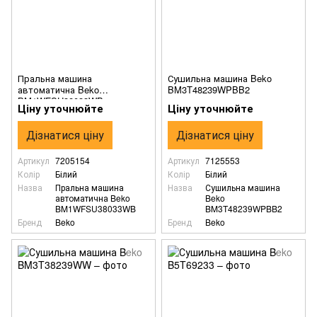
Пральна машина
Сушильна машина Beko
автоматична Beko
BM3T48239WPBB2
BM1WFSU38033WB
Ціну уточнюйте
Ціну уточнюйте
Дізнатися ціну
Дізнатися ціну
Артикул
7205154
Артикул
7125553
Колір
Білий
Колір
Білий
Назва
Пральна машина
Назва
Сушильна машина
автоматична Beko
Beko
BM1WFSU38033WB
BM3T48239WPBB2
Бренд
Beko
Бренд
Beko