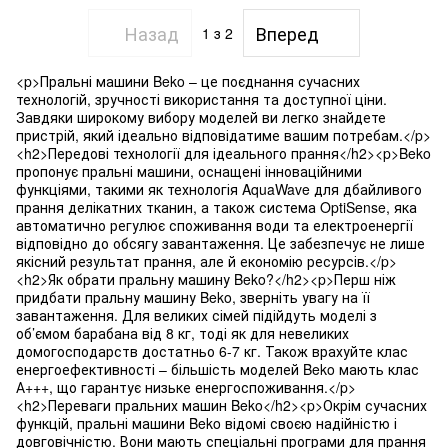
Назад
Вперед
1
з 2
<p>Пральні машини Beko – це поєднання сучасних
технологій, зручності використання та доступної ціни.
Завдяки широкому вибору моделей ви легко знайдете
пристрій, який ідеально відповідатиме вашим потребам.</p>
<h2>Передові технології для ідеального прання</h2><p>Beko
пропонує пральні машини, оснащені інноваційними
функціями, такими як технологія AquaWave для дбайливого
прання делікатних тканин, а також система OptiSense, яка
автоматично регулює споживання води та електроенергії
відповідно до обсягу завантаження. Це забезпечує не лише
якісний результат прання, але й економію ресурсів.</p>
<h2>Як обрати пральну машину Beko?</h2><p>Перш ніж
придбати пральну машину Beko, зверніть увагу на її
завантаження. Для великих сімей підійдуть моделі з
об’ємом барабана від 8 кг, тоді як для невеликих
домогосподарств достатньо 6-7 кг. Також врахуйте клас
енергоефективності – більшість моделей Beko мають клас
А+++, що гарантує низьке енергоспоживання.</p>
<h2>Переваги пральних машин Beko</h2><p>Окрім сучасних
функцій, пральні машини Beko відомі своєю надійністю і
довговічністю. Вони мають спеціальні програми для прання