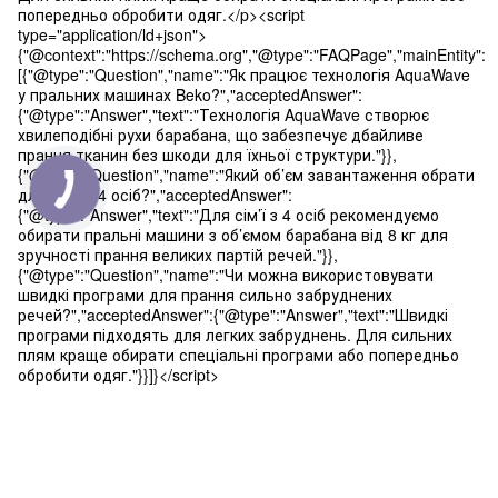
попередньо обробити одяг.</p><script
type="application/ld+json">
{"@context":"https://schema.org","@type":"FAQPage","mainEntity":
[{"@type":"Question","name":"Як працює технологія AquaWave
у пральних машинах Beko?","acceptedAnswer":
{"@type":"Answer","text":"Технологія AquaWave створює
хвилеподібні рухи барабана, що забезпечує дбайливе
прання тканин без шкоди для їхньої структури."}},
{"@type":"Question","name":"Який об’єм завантаження обрати
для сім’ї з 4 осіб?","acceptedAnswer":
{"@type":"Answer","text":"Для сім’ї з 4 осіб рекомендуємо
обирати пральні машини з об’ємом барабана від 8 кг для
зручності прання великих партій речей."}},
{"@type":"Question","name":"Чи можна використовувати
швидкі програми для прання сильно забруднених
речей?","acceptedAnswer":{"@type":"Answer","text":"Швидкі
програми підходять для легких забруднень. Для сильних
плям краще обирати спеціальні програми або попередньо
обробити одяг."}}]}</script>