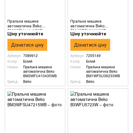
Пральна машина
Пральна машина
автоматична Beko
автоматична Beko
BM3WFU410435WB
BM1WFSU36233WB
Ціну уточнюйте
Ціну уточнюйте
Дізнатися ціну
Дізнатися ціну
Артикул
7089912
Артикул
7205149
Колір
Білий
Колір
Білий
Назва
Пральна машина
Назва
Пральна машина
автоматична Beko
автоматична Beko
BM3WFU410435WB
BM1WFSU36233WB
Бренд
Beko
Бренд
Beko