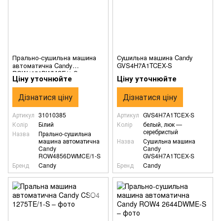
Прально-сушильна машина
Сушильна машина Candy
автоматична Candy
GVS4H7A1TCEX-S
ROW4856DWMCE/1-S
Ціну уточнюйте
Ціну уточнюйте
Дізнатися ціну
Дізнатися ціну
Артикул
31010385
Артикул
GVS4H7A1TCEX-S
Колір
Білий
Колір
белый, люк —
серебристый
Назва
Прально-сушильна
машина автоматична
Назва
Сушильна машина
Candy
Candy
ROW4856DWMCE/1-S
GVS4H7A1TCEX-S
Бренд
Candy
Бренд
Candy