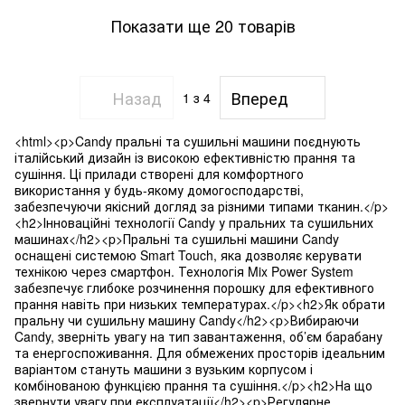
Показати ще 20 товарів
Назад
Вперед
1
з 4
<html><p>Candy пральні та сушильні машини поєднують
італійський дизайн із високою ефективністю прання та
сушіння. Ці прилади створені для комфортного
використання у будь-якому домогосподарстві,
забезпечуючи якісний догляд за різними типами тканин.</p>
<h2>Інноваційні технології Candy у пральних та сушильних
машинах</h2><p>Пральні та сушильні машини Candy
оснащені системою Smart Touch, яка дозволяє керувати
технікою через смартфон. Технологія Mix Power System
забезпечує глибоке розчинення порошку для ефективного
прання навіть при низьких температурах.</p><h2>Як обрати
пральну чи сушильну машину Candy</h2><p>Вибираючи
Candy, зверніть увагу на тип завантаження, об’єм барабану
та енергоспоживання. Для обмежених просторів ідеальним
варіантом стануть машини з вузьким корпусом і
комбінованою функцією прання та сушіння.</p><h2>На що
звернути увагу при експлуатації</h2><p>Регулярне