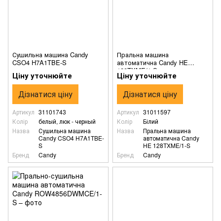
Сушильна машина Candy
Пральна машина
CSO4 H7A1TBE-S
автоматична Candy HE
128TXME/1-S
Ціну уточнюйте
Ціну уточнюйте
Дізнатися ціну
Дізнатися ціну
Артикул
31101743
Артикул
31011597
Колір
белый, люк - черный
Колір
Білий
Назва
Сушильна машина
Назва
Пральна машина
Candy CSO4 H7A1TBE-
автоматична Candy
S
HE 128TXME/1-S
Бренд
Candy
Бренд
Candy