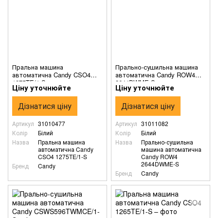
Пральна машина
Прально-сушильна машина
автоматична Candy CSO4
автоматична Candy ROW4
1275TE/1-S
2644DWME-S
Ціну уточнюйте
Ціну уточнюйте
Дізнатися ціну
Дізнатися ціну
Артикул
31010477
Артикул
31011082
Колір
Білий
Колір
Білий
Назва
Пральна машина
Назва
Прально-сушильна
автоматична Candy
машина автоматична
CSO4 1275TE/1-S
Candy ROW4
2644DWME-S
Бренд
Candy
Бренд
Candy