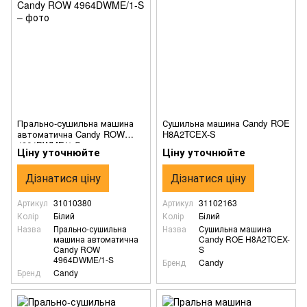
Прально-сушильна машина
Сушильна машина Candy ROE
автоматична Candy ROW
H8A2TCEX-S
4964DWME/1-S
Ціну уточнюйте
Ціну уточнюйте
Дізнатися ціну
Дізнатися ціну
Артикул
31010380
Артикул
31102163
Колір
Білий
Колір
Білий
Назва
Прально-сушильна
Назва
Сушильна машина
машина автоматична
Candy ROE H8A2TCEX-
Candy ROW
S
4964DWME/1-S
Бренд
Candy
Бренд
Candy