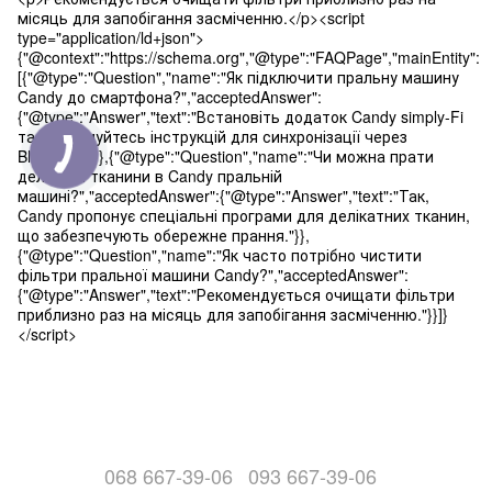
місяць для запобігання засміченню.</p><script
type="application/ld+json">
{"@context":"https://schema.org","@type":"FAQPage","mainEntity":
[{"@type":"Question","name":"Як підключити пральну машину
Candy до смартфона?","acceptedAnswer":
{"@type":"Answer","text":"Встановіть додаток Candy simply-Fi
та дотримуйтесь інструкцій для синхронізації через
Bluetooth."}},{"@type":"Question","name":"Чи можна прати
делікатні тканини в Candy пральній
машині?","acceptedAnswer":{"@type":"Answer","text":"Так,
Candy пропонує спеціальні програми для делікатних тканин,
що забезпечують обережне прання."}},
{"@type":"Question","name":"Як часто потрібно чистити
фільтри пральної машини Candy?","acceptedAnswer":
{"@type":"Answer","text":"Рекомендується очищати фільтри
приблизно раз на місяць для запобігання засміченню."}}]}
</script>
068 667-39-06
093 667-39-06