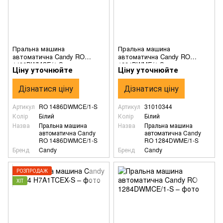
Пральна машина
Пральна машина
автоматична Candy RO
автоматична Candy RO
1486DWMCE/1-S
1284DWME/1-S
Ціну уточнюйте
Ціну уточнюйте
Дізнатися ціну
Дізнатися ціну
Артикул
RO 1486DWMCE/1-S
Артикул
31010344
Колір
Білий
Колір
Білий
Назва
Пральна машина
Назва
Пральна машина
автоматична Candy
автоматична Candy
RO 1486DWMCE/1-S
RO 1284DWME/1-S
Бренд
Candy
Бренд
Candy
РОЗПРОДАЖ
ХІТ