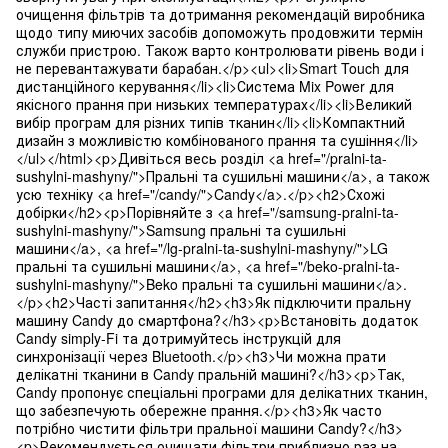
очищення фільтрів та дотримання рекомендацій виробника
щодо типу миючих засобів допоможуть продовжити термін
служби пристрою. Також варто контролювати рівень води і
не перевантажувати барабан.</p><ul><li>Smart Touch для
дистанційного керування</li><li>Система Mix Power для
якісного прання при низьких температурах</li><li>Великий
вибір програм для різних типів тканин</li><li>Компактний
дизайн з можливістю комбінованого прання та сушіння</li>
</ul></html><p>Дивіться весь розділ <a href="/pralni-ta-
sushylni-mashyny/">Пральні та сушильні машини</a>, а також
усю техніку <a href="/candy/">Candy</a>.</p><h2>Схожі
добірки</h2><p>Порівняйте з <a href="/samsung-pralni-ta-
sushylni-mashyny/">Samsung пральні та сушильні
машини</a>, <a href="/lg-pralni-ta-sushylni-mashyny/">LG
пральні та сушильні машини</a>, <a href="/beko-pralni-ta-
sushylni-mashyny/">Beko пральні та сушильні машини</a>.
</p><h2>Часті запитання</h2><h3>Як підключити пральну
машину Candy до смартфона?</h3><p>Встановіть додаток
Candy simply-Fi та дотримуйтесь інструкцій для
синхронізації через Bluetooth.</p><h3>Чи можна прати
делікатні тканини в Candy пральній машині?</h3><p>Так,
Candy пропонує спеціальні програми для делікатних тканин,
що забезпечують обережне прання.</p><h3>Як часто
потрібно чистити фільтри пральної машини Candy?</h3>
<p>Рекомендується очищати фільтри приблизно раз на