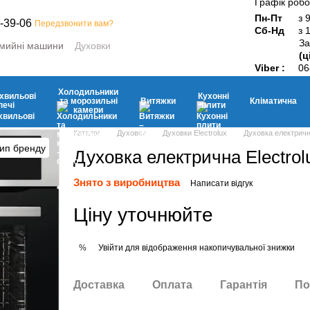
Графік робо
Пн-Пт
з 
-39-06
Передзвонити вам?
Сб-Нд
з 
За
мийні машини
Духовки
(ц
ини
Мікрохвильові печі
Viber :
06
ьні камери
Витяжки
Кухонні плити
Дрібна побутова техніка
Холодильники
хвильові
Кухонні
та морозильні
Витяжки
Кліматична
печі
плити
камери
Каталог
Духовки
Духовки Electrolux
Духовка електричн
Духовка електрична Electr
Знято з виробництва
Написати відгук
Ціну уточнюйте
Увійти
для відображення накопичувальної знижки
%
Доставка
Оплата
Гарантія
По