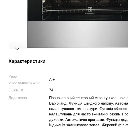
Характеристики
Клас
A +
енергоспоживання
Об'єм, л
74
Додатково
Повноколірний сенсорний екран унікальною 
ВаріоГайд. Функція швидкого нагріву. Автом
налаштування температури. Функція збереж
налаштувань для часто вживаних режимів р
духовки. Автоматичні програми. Функція дод
Індикація залишкового тепла. Жировий фільт