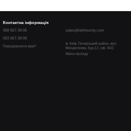
Контактна інформація
068 667-39-06
sales@tekhnocity.com
093 667-39-06
м. Київ, Печерський район, вул.
Передзвонити вам?
Менделєєва, буд.12, оф. 94/1
Мапа проїзду