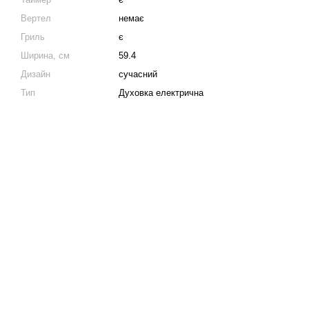
Вертел
немає
Гриль
є
Ширина, см
59.4
Дизайн
сучасний
Тип
Духовка електрична