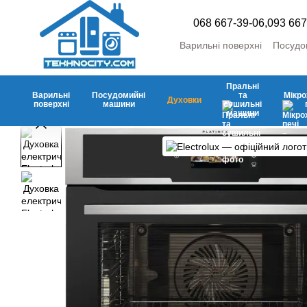
Перейти до основного контенту
068 667-39-06,
093 667
Варильні поверхні
Посудо
Пральні та сушильні маш
Холодильники та морозил
Пральні
Кліматична
Аксесуари
Варильні
Посудомийні
та
Мікро
Духовки
поверхні
машини
сушильні
машини