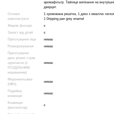
аромафільтр. Таблиця випікання на внутрішні
дверцят.
Основні
1 хромована решітка, 1 деко з емаллю легко
комплектуючі
1 Dripping pan grey enamel
Жирові фільтри
є
Захист від дітей
є
Приготування піци
немає
Розморожування
немає
Приготування
двох різних страв
одночасно (з
немає
РОЗДІЛЬНИМ
керуванням)
Мікрохвильовка
немає
(НВЧ)
Подвійна
немає
конвекція
Конвекція
є
(вентилятор)