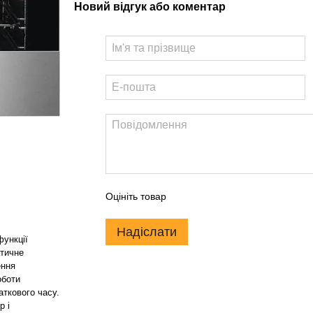
Новий відгук або коментар
Оцініть товар
Надіслати
функції
атичне
ення
оботи
аткового часу.
р і