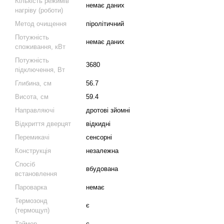
Кількість режимів
немає даних
нагріву (роботи)
Метод очищення
піролітичний
Потужність
немає даних
споживання, кВт
Потужність
3680
підключення, Вт
Глибина, см
56.7
Висота, см
59.4
Направляючі
дротові зйомні
Відкриття дверцят
відкидні
Перемикачі
сенсорні
Конструкція
незалежна
Спосіб
вбудована
встановлення
Пароварка
немає
Термозонд
є
(термощуп)
Таймер
є