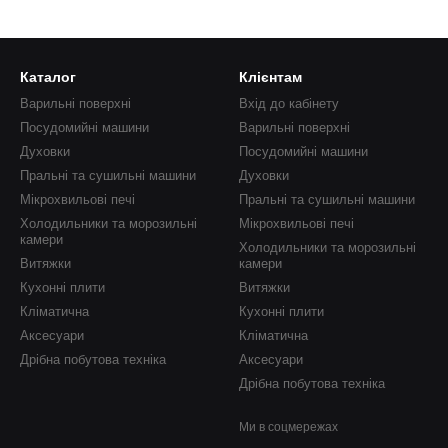
Каталог
Клієнтам
Варильні поверхні
Вхід до кабінету
Посудомийні машини
Варильні поверхні
Духовки
Посудомийні машини
Пральні та сушильні машини
Духовки
Мікрохвильові печі
Пральні та сушильні машини
Холодильники та морозильні
Мікрохвильові печі
камери
Холодильники та морозильні
Витяжки
камери
Кухонні плити
Витяжки
Кліматична
Кухонні плити
Аксесуари
Кліматична
Дрібна побутова техніка
Аксесуари
Дрібна побутова техніка
Ми в соцмережах