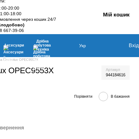
ти:
9:00-20:00
11:00-18:00
Мій кошик
мовлення через кошик 24/7
ілодобово)
8 667-39-06
Дрібна
Вхід
Аксесуари
побутова
Укр
техніка
а Electrolux OPEC9553X
olux OPEC9553X
Артикул
944184616
Порівняти
В бажання
вернення