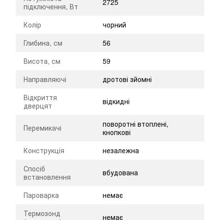
2725
підключення, Вт
Колір
чорний
Глибина, см
56
Висота, см
59
Направляючі
дротові зйомні
Відкриття
відкидні
дверцят
поворотні втоплені,
Перемикачі
кнопкові
Конструкція
незалежна
Спосіб
вбудована
встановлення
Пароварка
немає
Термозонд
немає