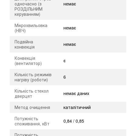
одночасно (з
немає
РОЗДІЛЬНИМ
керуванням)
Мікрохвильовка
немає
(НВЧ)
Подвійна
немає
конвекція
Конвекція
є
(вентилятор)
Кількість режимів
6
нагріву (роботи)
Кількість стекол
немає даних
дверцят
Метод очищення
каталітичний
Потужність
0,84 / 0,85
споживання, кВт
Потужність