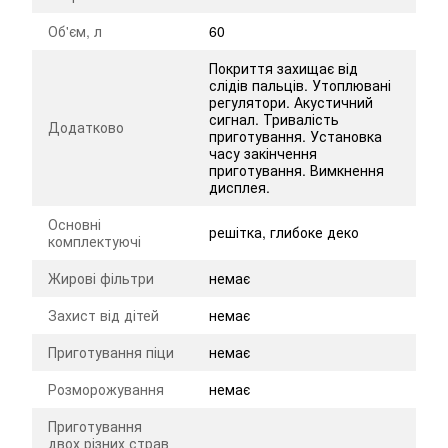
Об'єм, л
60
Покриття захищає від
слідів пальців. Утоплювані
регулятори. Акустичний
сигнал. Тривалість
Додатково
приготування. Установка
часу закінчення
приготування. Вимкнення
дисплея.
Основні
решітка, глибоке деко
комплектуючі
Жирові фільтри
немає
Захист від дітей
немає
Приготування піци
немає
Розморожування
немає
Приготування
двох різних страв