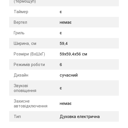
(термощуп)
Таймер
є
Вертел
немає
Гриль
є
Ширина, см
59,4
Розміри (ВхШхГ)
59х59,4х56 см
Режимів роботи
6
Дизайн
сучасний
Звукові
є
оповіщення
Захисне
немає
автовідключення
Тип
Духовка електрична