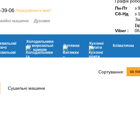
Графік робо
Пн-Пт
з 
-39-06
Передзвонити вам?
Сб-Нд
з 
За
мийні машини
Духовки
(ц
ини
Мікрохвильові печі
Viber :
06
ьні камери
Витяжки
Кухонні плити
Дрібна побутова техніка
Холодильники
хвильові
Кухонні
та морозильні
Витяжки
Кліматична
печі
плити
камери
за п
Сортування:
Сушильні машини