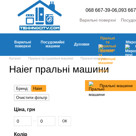
Перейти до основного контенту
068 667-39-06,
093 667
Варильні поверхні
Посудо
Пральні та сушильні маш
Холодильники та морозил
Пральні
Кліматична
Аксесуари
Варильні
Посудомийні
та
Мікро
Духовки
поверхні
машини
сушильні
машини
Каталог
Пральні та сушильні машини
Пральні машини
Haier пральні машини
Пральні машини
Бренд:
Haier
Очистити фільтр
Ціна, грн
Від Ціна, грн
До Ціна, грн
ОК
Колір