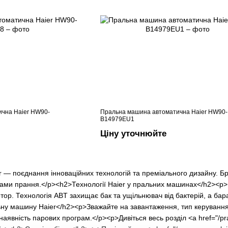
чна Haier HW90-
Пральна машина автоматична Haier HW90-
B14979EU1
Ціну уточнюйте
 — поєднання інноваційних технологій та преміального дизайну. Бр
ами прання.</p><h2>Технології Haier у пральних машинах</h2><p>П
мотор. Технологія ABT захищає бак та ущільнювач від бактерій, а бар
ну машину Haier</h2><p>Зважайте на завантаження, тип керування 
наявність парових програм.</p><p>Дивіться весь розділ <a href="/p