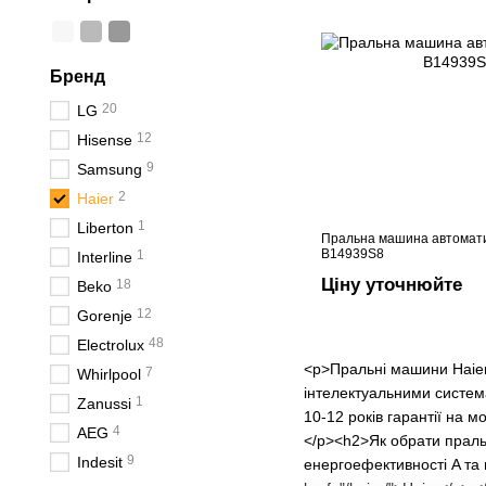
Бренд
20
LG
12
Hisense
9
Samsung
2
Haier
1
Liberton
Пральна машина автомати
B14939S8
1
Interline
Ціну уточнюйте
18
Beko
12
Gorenje
48
Electrolux
<p>Пральні машини Haier
7
Whirlpool
інтелектуальними систем
1
Zanussi
10-12 років гарантії на 
4
AEG
</p><h2>Як обрати праль
9
Indesit
енергоефективності A та 