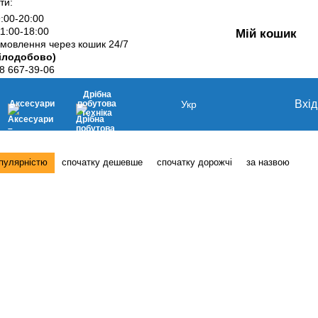
ти:
9:00-20:00
11:00-18:00
Мій кошик
мовлення через кошик 24/7
ілодобово)
8 667-39-06
Дрібна
Вхід
Аксесуари
побутова
Укр
техніка
опулярністю
спочатку дешевше
спочатку дорожчі
за назвою