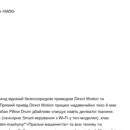
енд відомий безпосереднім приводом Direct Motion та
рямий привід Direct Motion працює надзвичайно тихо й має
абан Pillow Drum дбайливо очищує навіть делікатні тканини.
(сенсорне Smart-керування з Wi-Fi у топ-моделях), клас
ralni-mashyny/">Пральні машини</a> та всю техніку <a