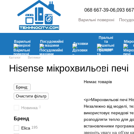
Перейти до основного контенту
068 667-39-06,
093 667
Варильні поверхні
Посудо
Пральні та сушильні маш
Холодильники та морозил
Пральні
Кліматична
Аксесуари
Варильні
Посудомийні
та
Мікро
Духовки
поверхні
машини
сушильні
машини
Каталог
Витяжки
Hisense мікрохвильові печі
Немає товарів
Бренд:
Очистити фільтр
<p>Мікрохвильові печі Hi
Незалежно від моделі, те
0
Новинка
використовує передові те
Бренд
розподіляти тепло для д
встановленими програмам
195
Elica
зверніть увагу на об'єм к