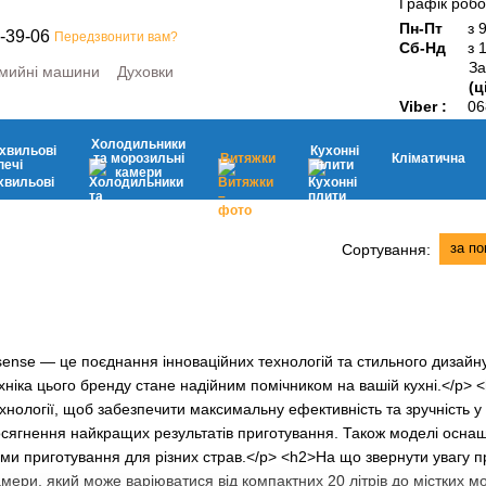
Графік робо
Пн-Пт
з 
-39-06
Передзвонити вам?
Сб-Нд
з 
За
мийні машини
Духовки
(ц
ини
Мікрохвильові печі
Viber :
06
ьні камери
Витяжки
Кухонні плити
Дрібна побутова техніка
Холодильники
хвильові
Кухонні
та морозильні
Витяжки
Кліматична
печі
плити
камери
за п
Сортування:
sense — це поєднання інноваційних технологій та стильного дизайн
хніка цього бренду стане надійним помічником на вашій кухні.</p> <
хнології, щоб забезпечити максимальну ефективність та зручність у
осягнення найкращих результатів приготування. Також моделі осн
и приготування для різних страв.</p> <h2>На що звернути увагу п
амери, який може варіюватися від компактних 20 літрів до містких м