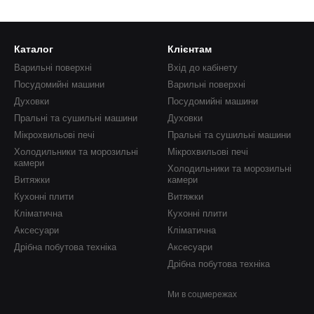
Каталог
Клієнтам
Варильні поверхні
Вхід до кабінету
Посудомийні машини
Варильні поверхні
Духовки
Посудомийні машини
Пральні та сушильні машини
Духовки
Мікрохвильові печі
Пральні та сушильні машини
Холодильники та морозильні
Мікрохвильові печі
камери
Холодильники та морозильні
Витяжки
камери
Кухонні плити
Витяжки
Кліматична
Кухонні плити
Аксесуари
Кліматична
Дрібна побутова техніка
Аксесуари
Дрібна побутова техніка
Ми в соцмережах