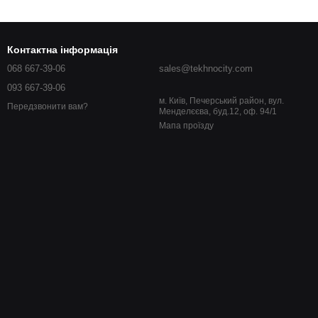
Контактна інформація
068 667-39-06
sales@tekhnocity.com
093 667-39-06
м. Київ, Печерський район, вул.
Передзвонити вам?
Менделєєва, буд.12, оф. 94/1
Мапа проїзду