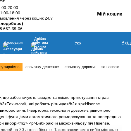
ти:
9:00-20:00
11:00-18:00
Мій кошик
мовлення через кошик 24/7
ілодобово)
8 667-39-06
Дрібна
Вхід
Аксесуари
побутова
Укр
техніка
опулярністю
спочатку дешевше
спочатку дорожчі
за назвою
у, що забезпечують швидке та якісне приготування страв.
h2>Технології, які роблять різницю</h2> <p>Hisense
 використанні. Інверторна технологія дозволяє рівномірно
ащені функціями автоматичного розморожування та попередньо
ри виборі</h2> <p>Вибираючи мікрохвильову піч Hisense,
оделей на 30 літрів і більше. Також важливим є вибір між соло