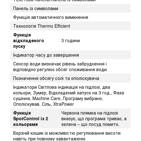
Панель із символами
Функція автоматичного вимкнення
Технологія Thermo Efficient
Функція
відкладеного
3 години
пуску
Індикатор часу до завершення
Сенсор води визначає рівень забруднення і
відповідно регулює обсяг споживання води
Позначення обсягу солі та ополіскувача
Індикатори Світлова індикація на підлозі, два
кольори, Зумер, Відкладений запуск на 3 год., Фаза
сушіння, Machine Care, Програму вибрано,
Ополіскував, Сіль, XtraPower
Функція
Червона плямка на підлозі
SpotControl із 2
вказує, що програма триває, а
кольорами
зелена – що посуд помито.
Верхній кошик із можливістю регулювання висоти
навіть при повному завантаженні