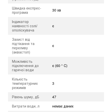
Швидка експрес-
30 хв
програма
Індикатор
наявності солі/
є
ополіскувача
Захист від
підтікання та
є
переливу
(аквастоп)
Можливість
підключення до
є (60 ° C)
гарячої води
Кількість
температурних
3
режимів
Рівень шуму, дБ
47
Витрати води, л
немає даних