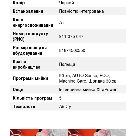
Колір
Чорний
Встановлення
Повністю інтегрована
Клас
A+
енергоспоживання
Номер продукту
911 075 047
(PNC)
Розмір ніші для
818x450x550
вбудовування
Країна
Польща
виробництва
90 хв, AUTO Sense, ECO,
Програми мийки
Machine Care, Швидка 30 хв
Опції
Інтенсивна мийка XtraPower
Кількість програм
5
Технології
AirDry