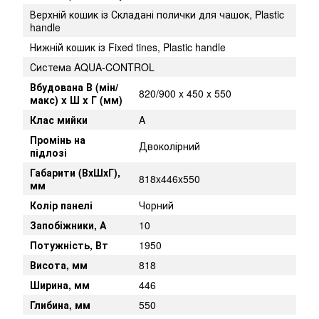
Верхній кошик із Складані полички для чашок, Plastic
handle
Нижній кошик із Fixed tines, Plastic handle
Система AQUA-CONTROL
Вбудована В (мін/
820/900 x 450 x 550
макс) x Ш x Г (мм)
Клас мийки
A
Промінь на
Двоколірний
підлозі
Габарити (ВхШхГ),
818x446x550
мм
Колір панелі
Чорний
Запобіжники, А
10
Потужність, Вт
1950
Висота, мм
818
Ширина, мм
446
Глибина, мм
550