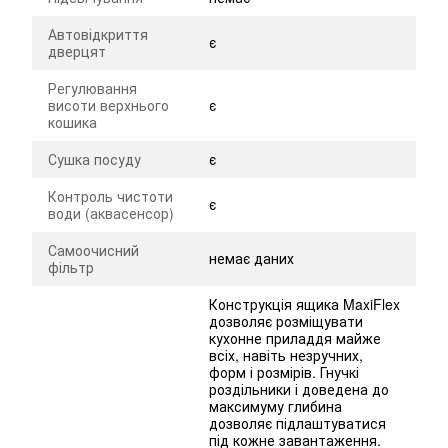
Автовідкриття
є
дверцят
Регулювання
висоти верхнього
є
кошика
Сушка посуду
є
Контроль чистоти
є
води (аквасенсор)
Самоочисний
немає даних
фільтр
Конструкція ящика MaxiFlex
дозволяє розміщувати
кухонне приладдя майже
всіх, навіть незручних,
форм і розмірів. Гнучкі
роздільники і доведена до
максимуму глибина
дозволяє підлаштуватися
під кожне завантаження.