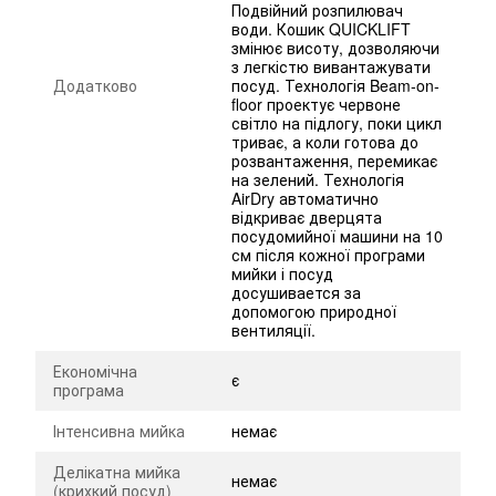
Подвійний розпилювач
води. Кошик QUICKLIFT
змінює висоту, дозволяючи
з легкістю вивантажувати
Додатково
посуд. Технологія Beam-on-
floor проектує червоне
світло на підлогу, поки цикл
триває, а коли готова до
розвантаження, перемикає
на зелений. Технологія
AirDry автоматично
відкриває дверцята
посудомийної машини на 10
см після кожної програми
мийки і посуд
досушивается за
допомогою природної
вентиляції.
Економічна
є
програма
Інтенсивна мийка
немає
Делікатна мийка
немає
(крихкий посуд)