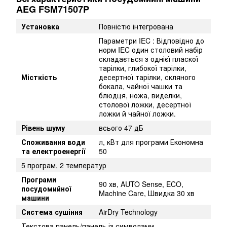
AEG FSM71507P
Установка
Повністю інтегрована
Параметри IEC : Відповідно до
норм IEC один столовий набір
складається з однієї пласкої
тарілки, глибокої тарілки,
Місткість
десертної тарілки, скляного
бокала, чайної чашки та
блюдця, ножа, виделки,
столової ложки, десертної
ложки й чайної ложки.
Рівень шуму
всього 47 дБ
Споживання води
л, кВт для програми Економна
та електроенергії
50
5 програм, 2 температур
Програми
90 хв, AUTO Sense, ECO,
посудомийної
Machine Care, Швидка 30 хв
машини
Система сушіння
AirDry Technology
Текстова панель/панель із символами