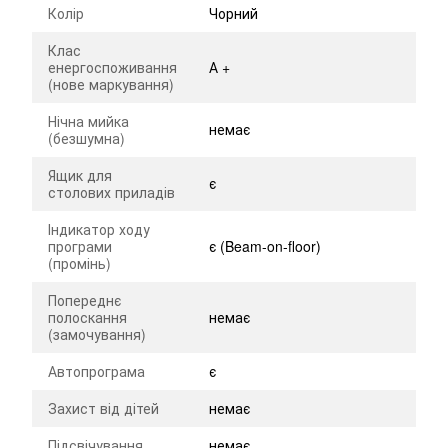
Колір
Чорний
Клас
енергоспоживання
А +
(нове маркування)
Нічна мийка
немає
(безшумна)
Ящик для
є
столових приладів
Індикатор ходу
програми
є (Beam-on-floor)
(промінь)
Попереднє
полоскання
немає
(замочування)
Автопрограма
є
Захист від дітей
немає
Підсвічування
немає