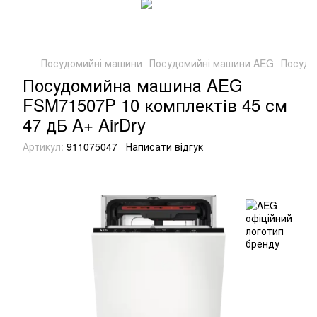
Посудомийні машини
Посудомийні машини AEG
Посудо
Посудомийна машина AEG
FSM71507P 10 комплектів 45 см
47 дБ A+ AirDry
Артикул:
911075047
Написати відгук