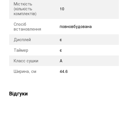
Місткість
(кількість
10
комплектів)
Спосіб
повновбудована
встановлення
Дисплей
є
Таймер
є
Класс сушки
А
Ширина, см
44.6
Відгуки