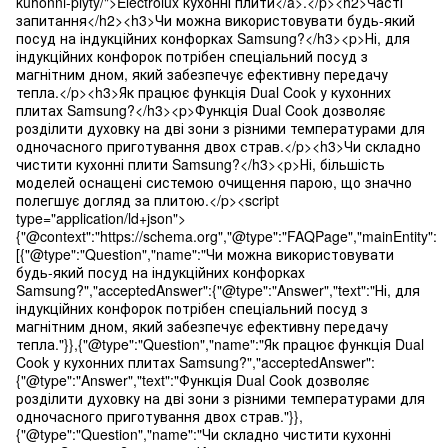
kuhonni-plyty/">Electrolux кухонні плити</a>.</p><h2>Часті
запитання</h2><h3>Чи можна використовувати будь-який
посуд на індукційних конфорках Samsung?</h3><p>Ні, для
індукційних конфорок потрібен спеціальний посуд з
магнітним дном, який забезпечує ефективну передачу
тепла.</p><h3>Як працює функція Dual Cook у кухонних
плитах Samsung?</h3><p>Функція Dual Cook дозволяє
розділити духовку на дві зони з різними температурами для
одночасного приготування двох страв.</p><h3>Чи складно
чистити кухонні плити Samsung?</h3><p>Ні, більшість
моделей оснащені системою очищення парою, що значно
полегшує догляд за плитою.</p><script
type="application/ld+json">
{"@context":"https://schema.org","@type":"FAQPage","mainEntity":
[{"@type":"Question","name":"Чи можна використовувати
будь-який посуд на індукційних конфорках
Samsung?","acceptedAnswer":{"@type":"Answer","text":"Ні, для
індукційних конфорок потрібен спеціальний посуд з
магнітним дном, який забезпечує ефективну передачу
тепла."}},{"@type":"Question","name":"Як працює функція Dual
Cook у кухонних плитах Samsung?","acceptedAnswer":
{"@type":"Answer","text":"Функція Dual Cook дозволяє
розділити духовку на дві зони з різними температурами для
одночасного приготування двох страв."}},
{"@type":"Question","name":"Чи складно чистити кухонні