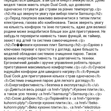
передається швидше, а витрати енергії знижуються. Деякі
моделі також мають опцію Dual Cook, що дозволяє
одночасно готувати дві страви за різних температур.</p>
<h2>На що звернути увагу при виборі плити Samsung</h2>
<p>Перед покупкою важливо визначитися з типом плити:
електрична, газова або комбінована. Також зверніть увагу
на кількість конфорок та їхню потужність, адже для великої
родини може знадобитися більше зон для приготування. Не
забудьте перевірити наявність таких функцій, як таймер,
захист від дітей та система самоочищення.</p>
<h2>Пе��еваги кухонних плит Samsung</h2><p>Однією з
ключових переваг є простота у догляді, адже більшість
моделей обладнані системою очищення парою. Також
вражає енергоефективність та довговічність техніки.
Ергономічний дизайн і зручне управління роблять процес
приготування максимально комфортним.</p><ul><li>Сучасні
індукційні конфорки для швидкого нагріву</li><li>Функція
Dual Cook для приготування кількох страв одночасно</li>
<li>Система очищення парою для легкого догляду</li>
<li>Енергоефективність і безпека в експлуатації</li></ul>
<p>Дивіться весь розділ <a href="/plyty/">Кухонні плити</a>,
а також усю техніку <a href="/samsung/">Samsung</a>.</p>
<h2>Схожі добірки</h2><p>Порівняйте з <a href="/gorenje-
kuhonni-plyty/">Gorenje кухонні плити</a>, <a href="/beko-
kuhonni-plyty/">Beko кухонні плити</a>, <a href="/electrolux-