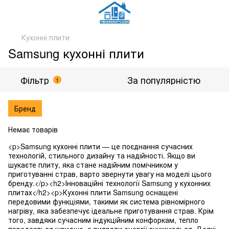
Кухонні плити
Samsung кухонні плити
Фільтр
За популярністю
1
Бренд
Немає товарів
<p>Samsung кухонні плити — це поєднання сучасних
технологій, стильного дизайну та надійності. Якщо ви
шукаєте плиту, яка стане надійним помічником у
приготуванні страв, варто звернути увагу на моделі цього
бренду.</p><h2>Інноваційні технології Samsung у кухонних
плитах</h2><p>Кухонні плити Samsung оснащені
передовими функціями, такими як система рівномірного
нагріву, яка забезпечує ідеальне приготування страв. Крім
того, завдяки сучасним індукційним конфоркам, тепло