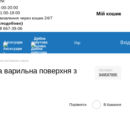
ти:
9:00-20:00
11:00-18:00
Мій кошик
мовлення через кошик 24/7
ілодобово)
8 667-39-06
Дрібна
Вхід
Аксесуари
побутова
Укр
техніка
ною витяжкою чорна
 варильна поверхня з
Артикул
949597895
Порівняти
В бажання