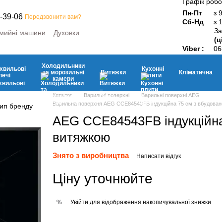
Графік робо
Пн-Пт
з 
-39-06
Передзвонити вам?
Сб-Нд
з 
За
мийні машини
Духовки
(ц
ини
Мікрохвильові печі
Viber :
06
ьні камери
Витяжки
Кухонні плити
Дрібна побутова техніка
Холодильники
хвильові
Кухонні
та морозильні
Витяжки
Кліматична
печі
плити
камери
Каталог
Варильні поверхні
Варильні поверхні AEG
Варильна поверхня AEG CCE84543FB індукційна 75 см з вбудова
AEG CCE84543FB індукційна
витяжкою
Знято з виробництва
Написати відгук
Ціну уточнюйте
Увійти
для відображення накопичувальної знижки
%