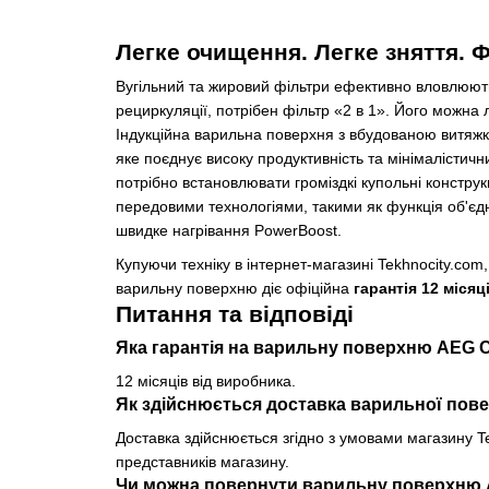
Легке очищення. Легке зняття. Ф
Вугільний та жировий фільтри ефективно вловлюють
рециркуляції, потрібен фільтр «2 в 1». Його можна
Індукційна варильна поверхня з вбудованою витя
яке поєднує високу продуктивність та мінімалістичн
потрібно встановлювати громіздкі купольні констр
передовими технологіями, такими як функція об'є
швидке нагрівання PowerBoost.
Купуючи техніку в інтернет-магазині Tekhnocity.com,
варильну поверхню діє офіційна
гарантія 12 місяц
Питання та відповіді
Яка гарантія на варильну поверхню AEG
12 місяців від виробника.
Як здійснюється доставка варильної пов
Доставка здійснюється згідно з умовами магазину T
представників магазину.
Чи можна повернути варильну поверхню 