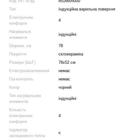
Код УКТ ВЭД
8516605000
Тип
Індукційна варильна поверхня
Електричних
4
конфорок
Нагрівальні
індукційні
елементи
Ширина, см
78
Покриття
склокераміка
Розміри (ШхГ)
78x52 см
Електрозапалювання
немає
Газ-контроль
немає
Колір
чорний
Тип нагрівальних
індукційні
елементів
Кількість
електричних
4
конфорок
Індикатор
є
залишкового тепла