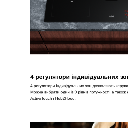
4 регулятори індивідуальних з
4 регулятори індивідуальних зон дозволяють керув
Можна вибрати один із 9 рівнів потужності, а також 
ActiveTouch і Hob2Hood.