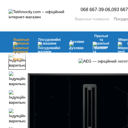
Перейти до основного контенту
068 667-39-06,
093 667
Варильні поверхні
Посудо
Пральні та сушильні маш
Холодильники та морозил
Пральні
Кліматична
Аксесуари
Варильні
Посудомийні
та
Мікро
Духовки
поверхні
машини
сушильні
машини