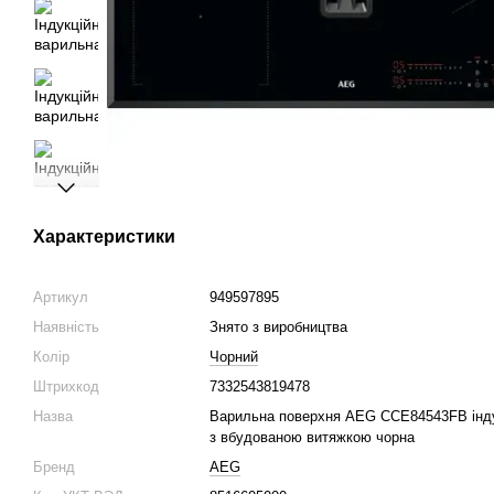
Характеристики
Артикул
949597895
Наявність
Знято з виробництва
Колір
Чорний
Штрихкод
7332543819478
Назва
Варильна поверхня AEG CCE84543FB інду
з вбудованою витяжкою чорна
Бренд
AEG