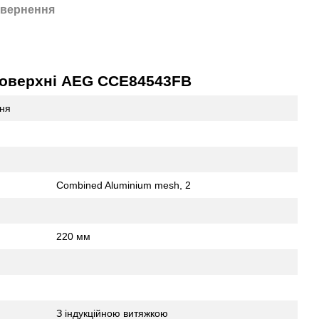
вернення
поверхні AEG CCE84543FB
ння
Combined Aluminium mesh, 2
220 мм
З індукційною витяжкою