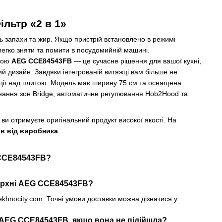
ільтр «2 в 1»
 запахи та жир. Якщо пристрій встановлено в режимі
 легко зняти та помити в посудомийній машині.
жкою
AEG CCE84543FB
— це сучасне рішення для вашої кухні,
ий дизайн. Завдяки інтегрованій витяжці вам більше не
укції над плитою. Модель має ширину 75 см та оснащена
днання зон Bridge, автоматичне регулювання Hob2Hood та
 ви отримуєте оригінальний продукт високої якості. На
ів від виробника
.
 CCE84543FB?
ерхні AEG CCE84543FB?
ekhnocity.com. Точні умови доставки можна дізнатися у
AEG CCE84543FB, якщо вона не підійшла?