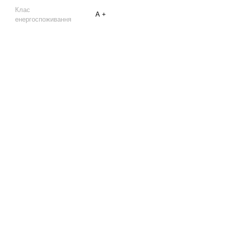
Клас
А +
енергоспоживання