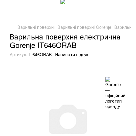
Варильні поверхні
Варильні поверхні Gorenje
Варильна 
Варильна поверхня електрична
Gorenje IT646ORAB
Артикул:
IT646ORAB
Написати відгук