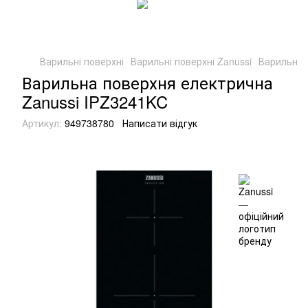
Варильні поверхні
Варильні поверхні Zanussi
Варильна 
Варильна поверхня електрична
Zanussi IPZ3241KC
Артикул:
949738780
Написати відгук