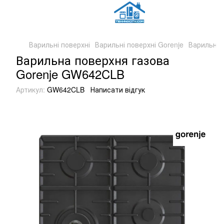
Варильні поверхні
Варильні поверхні Gorenje
Варильна 
Варильна поверхня газова
Gorenje GW642CLB
Артикул:
GW642CLB
Написати відгук