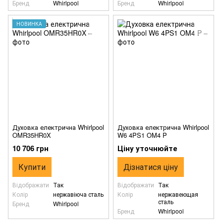
Бренд
Whirlpool
Бренд
Whirlpool
НОВИНКА
Духовка електрична Whirlpool
Духовка електрична Whirlpool
OMR35HR0X
W6 4PS1 OM4 P
10 706 грн
Ціну уточнюйте
Купити
Дізнатися ціну
Відображати
Так
Відображати
Так
Колір
нержавіюча сталь
Колір
нержавеющая
сталь
Бренд
Whirlpool
Бренд
Whirlpool