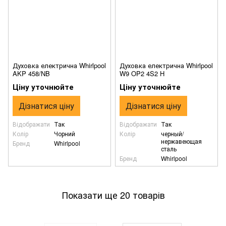
Духовка електрична Whirlpool
Духовка електрична Whirlpool
AKP 458/NB
W9 OP2 4S2 H
Ціну уточнюйте
Ціну уточнюйте
Дізнатися ціну
Дізнатися ціну
Відображати
Так
Відображати
Так
Колір
Чорний
Колір
черный/
нержавеющая
Бренд
Whirlpool
сталь
Бренд
Whirlpool
Показати ще 20 товарів