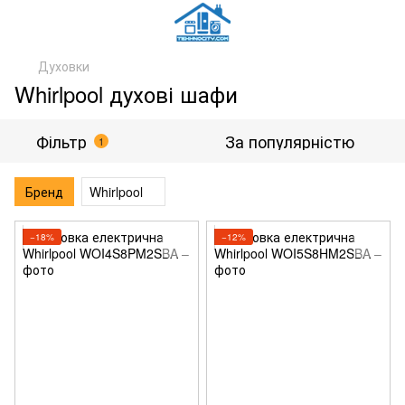
Духовки
Whirlpool духові шафи
Фільтр
За популярністю
1
Бренд
Whirlpool
−18%
−12%