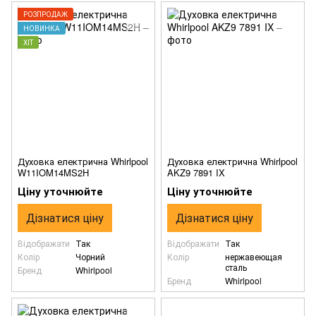
РОЗПРОДАЖ
НОВИНКА
ХІТ
Духовка електрична Whirlpool
Духовка електрична Whirlpool
W11IOM14MS2H
AKZ9 7891 IX
Ціну уточнюйте
Ціну уточнюйте
Дізнатися ціну
Дізнатися ціну
Відображати
Так
Відображати
Так
Колір
Чорний
Колір
нержавеющая
сталь
Бренд
Whirlpool
Бренд
Whirlpool