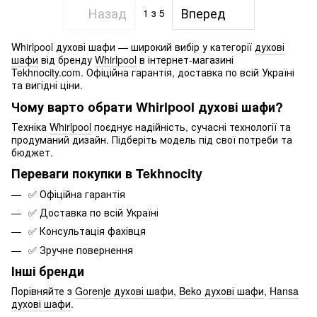
Назад
Вперед
1
з 5
Whirlpool духові шафи — широкий вибір у категорії
духові
шафи
від бренду
Whirlpool
в інтернет-магазині
Tekhnocity.com. Офіційна гарантія, доставка по всій Україні
та вигідні ціни.
Чому варто обрати Whirlpool духові шафи?
Техніка
Whirlpool
поєднує надійність, сучасні технології та
продуманий дизайн. Підберіть модель під свої потреби та
бюджет.
Переваги покупки в Tekhnocity
✅ Офіційна гарантія
✅ Доставка по всій Україні
✅ Консультація фахівця
✅ Зручне повернення
Інші бренди
Порівняйте з
Gorenje духові шафи
,
Beko духові шафи
,
Hansa
духові шафи
.