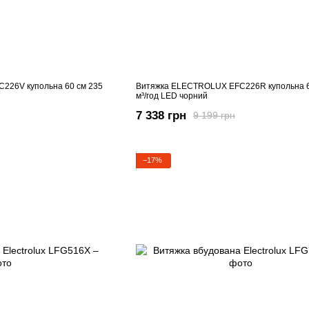
226V купольна 60 см 235
Витяжка ELECTROLUX EFC226R купольна 6
м³/год LED чорний
7 338 грн
9 199 грн
−17%