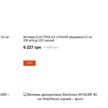
 52 см
Витяжка ELECTROLUX LFG525K вбудована 52 см
295 м³/год LED чорний
6 227 грн
7 499 грн
−33%