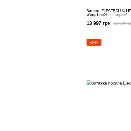
Витяжка ELECTROLUX LFT
м³/год Hob2Hood чорний
13 997 грн
16 699 г
−24%