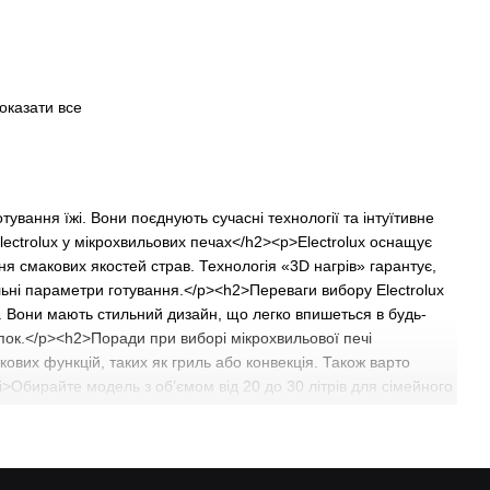
оказати все
ування їжі. Вони поєднують сучасні технології та інтуїтивне
lectrolux у мікрохвильових печах</h2><p>Electrolux оснащує
ня смакових якостей страв. Технологія «3D нагрів» гарантує,
льні параметри готування.</p><h2>Переваги вибору Electrolux
. Вони мають стильний дизайн, що легко впишеться в будь-
опок.</p><h2>Поради при виборі мікрохвильової печі
кових функцій, таких як гриль або конвекція. Також варто
i>Обирайте модель з об’ємом від 20 до 30 літрів для сімейного
ріву.</li><li>Використовуйте функції автоматичного
домі.</li></ul></html><p>Дивіться весь розділ <a
/">Electrolux</a>.</p><h2>Схожі добірки</h2><p>Порівняйте з <a
vi-pechi/">LG мікрохвильові печі</a>, <a href="/candy-