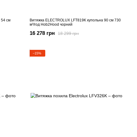
54 см
Витяжка ELECTROLUX LFT819K купольна 90 см 730
м³/год Hob2Hood чорний
16 278 грн
18 299 грн
−15%