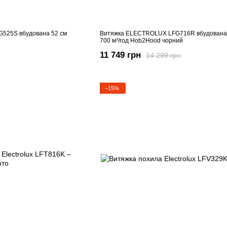
525S вбудована 52 см
Витяжка ELECTROLUX LFG716R вбудована 
700 м³/год Hob2Hood чорний
11 749 грн
14 299 грн
−15%