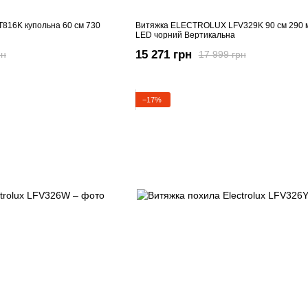
816K купольна 60 см 730
Витяжка ELECTROLUX LFV329K 90 см 290 м
LED чорний Вертикальна
15 271 грн
рн
17 999 грн
−17%