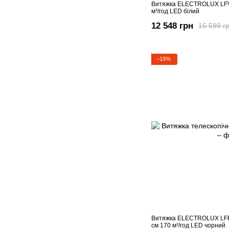
Витяжка ELECTROLUX LFV
м³/год LED білий
12 548 грн
16 599 г
−19%
Витяжка ELECTROLUX LFP
см 170 м³/год LED чорний