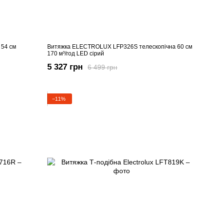
54 см
Витяжка ELECTROLUX LFP326S телескопічна 60 см
170 м³/год LED сірий
5 327 грн
6 499 грн
−11%