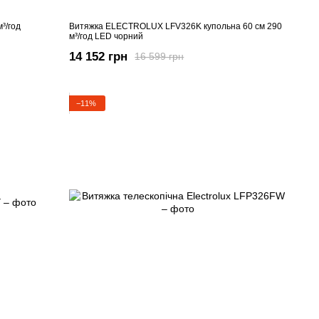
³/год
Витяжка ELECTROLUX LFV326K купольна 60 см 290
м³/год LED чорний
14 152 грн
16 599 грн
−11%