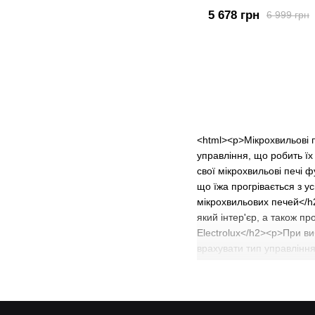
5 678 грн
6 999 грн
<html><p>Мікрохвильові п
управління, що робить їх
свої мікрохвильові печі 
що їжа прогрівається з у
мікрохвильових печей</h
який інтер'єр, а також п
Electrolux</h2><p>При ви
врахувати тип управління
використання.</li><li>Зве
розморожування для зручно
href="/mikrokhvylovi-pech
href="/samsung-mikrokhvyl