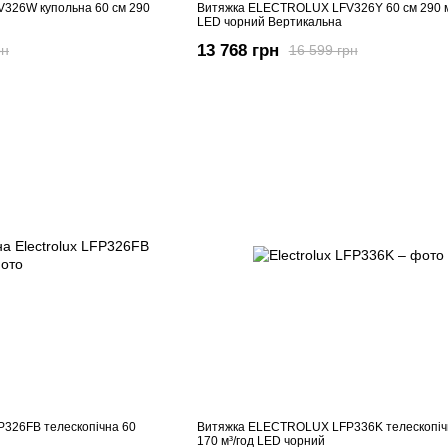
326W купольна 60 см 290
Витяжка ELECTROLUX LFV326Y 60 см 290 м
LED чорний Вертикальна
13 768 грн
рн
16 599 грн
326FB телескопічна 60
Витяжка ELECTROLUX LFP336K телескопіч
170 м³/год LED чорний