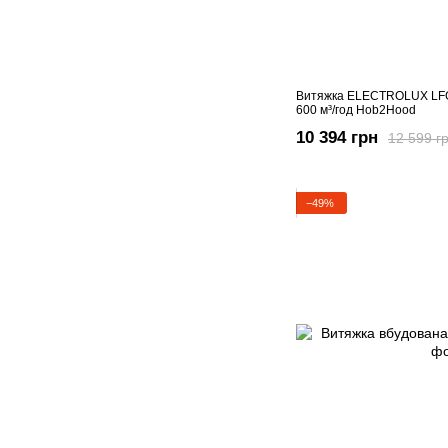
Витяжка ELECTROLUX LFG
600 м³/год Hob2Hood
10 394 грн
12 599 г
−49%