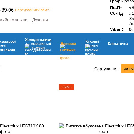
Графік робо
Пн-Пт
з 
-39-06
Передзвонити вам?
Сб-Нд
з 
За
мийні машини
Духовки
(ц
ини
Мікрохвильові печі
Viber :
06
ьні камери
Витяжки
Кухонні плити
Дрібна побутова техніка
Холодильники
хвильові
Кухонні
та морозильні
Витяжки
Кліматична
печі
плити
камери
і
за п
Сортування:
−50%