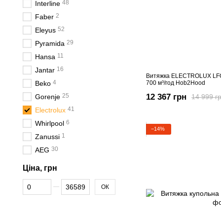
48
Interline
2
Faber
52
Eleyus
29
Pyramida
11
Hansa
16
Jantar
Витяжка ELECTROLUX LFG
4
Beko
700 м³/год Hob2Hood
12 367 грн
25
Gorenje
14 999 г
41
Electrolux
6
Whirlpool
−14%
1
Zanussi
30
AEG
Ціна, грн
Від Ціна, грн
До Ціна, грн
ОК