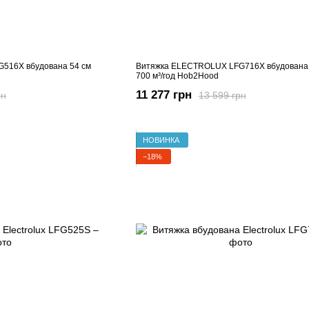
516X вбудована 54 см
Витяжка ELECTROLUX LFG716X вбудована 
700 м³/год Hob2Hood
11 277 грн
рн
13 599 грн
НОВИНКА
−18%