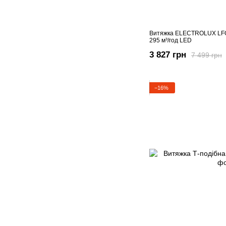
Витяжка ELECTROLUX LFG
295 м³/год LED
3 827 грн
7 499 грн
−16%