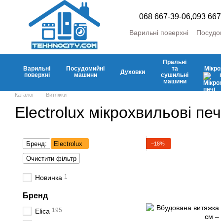
Перейти до основного контенту
068 667-39-06,
093 667
Варильні поверхні
Посудо
Пральні та сушильні маш
Холодильники та морозил
Пральні
Кліматична
Аксесуари
Варильні
Посудомийні
та
Мікро
Духовки
поверхні
машини
сушильні
машини
Каталог
Витяжки
Electrolux мікрохвильові печ
Бренд:
Electrolux
−18%
Очистити фільтр
1
Новинка
Бренд
195
Elica