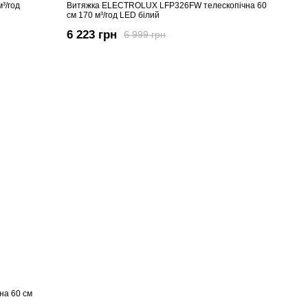
³/год
Витяжка ELECTROLUX LFP326FW телескопічна 60
см 170 м³/год LED білий
6 223 грн
6 999 грн
на 60 см