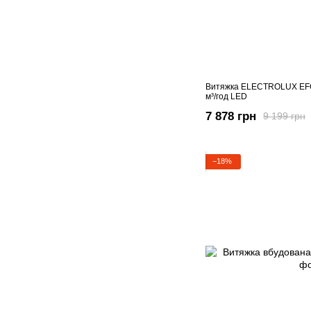
Витяжка ELECTROLUX EFC
м³/год LED
7 878 грн
9 199 грн
−18%