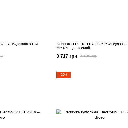
719X вбудована 80 см
Витяжка ELECTROLUX LFG525W вбудована
295 м³/год LED білий
3 717 грн
рн
7 499 грн
−20%