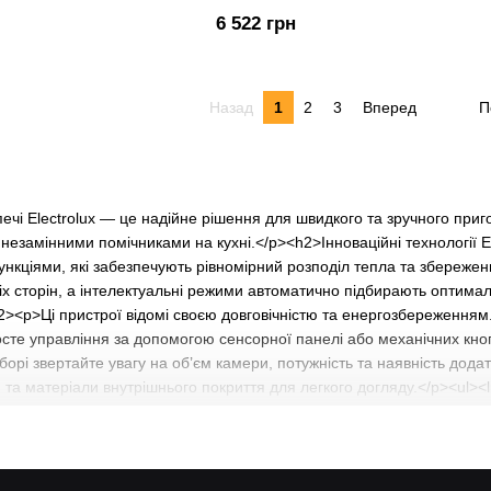
6 522 грн
Назад
1
2
3
Вперед
П
ечі Electrolux — це надійне рішення для швидкого та зручного пригот
 незамінними помічниками на кухні.</p><h2>Інноваційні технології E
функціями, які забезпечують рівномірний розподіл тепла та збережен
сіх сторін, а інтелектуальні режими автоматично підбирають оптима
2><p>Ці пристрої відомі своєю довговічністю та енергозбереженням
росте управління за допомогою сенсорної панелі або механічних кн
борі звертайте увагу на об’єм камери, потужність та наявність додат
 та матеріали внутрішнього покриття для легкого догляду.</p><ul><l
ртайте увагу на потужність від 800 до 1000 Вт для ефективного розіг
сті.</li><li>Перевіряйте наявність захисту від дітей для безпеки у 
i/">Мікрохвильові печі</a>, а також усю техніку <a href="/electrolux
ovi-pechi/">Samsung мікрохвильові печі</a>, <a href="/lg-mikrokhvylo