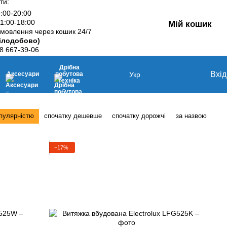
ти:
9:00-20:00
11:00-18:00
Мій кошик
мовлення через кошик 24/7
ілодобово)
8 667-39-06
Дрібна
Вхід
Аксесуари
побутова
Укр
техніка
опулярністю
спочатку дешевше
спочатку дорожчі
за назвою
−17%